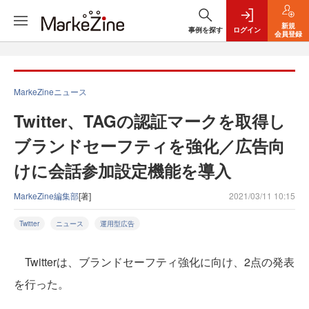
新規
事例を探す
ログイン
会員登録
MarkeZineニュース
Twitter、TAGの認証マークを取得し
ブランドセーフティを強化／広告向
けに会話参加設定機能を導入
MarkeZine編集部
[著]
2021/03/11 10:15
Twitter
ニュース
運用型広告
Twitterは、ブランドセーフティ強化に向け、2点の発表
を行った。