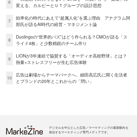
6
変える、カルビーとＵＴグループの設計思想
効率化の時代にあえて“超属人化”を選ぶ理由 アナグラム阿
7
部氏が語るAI時代の経営・マネジメント論
Duolingoの“世界的バズ”はどう作られる？CMOが語る「ス
8
ライド4枚」と少数精鋭のチーム作り
LIONが3年連続で協賛する「オーディオ高校野球」とは？
9
熱量×ストレスフリーが生む広告体験
広告は劇場からテーマパークへ。細田高広氏に聞く生活者
10
とブランドの20年とこれからの「問い」
デジタルを中心とした広告／マーケティングの最新動向を
発信するマーケティング専門メディアです。