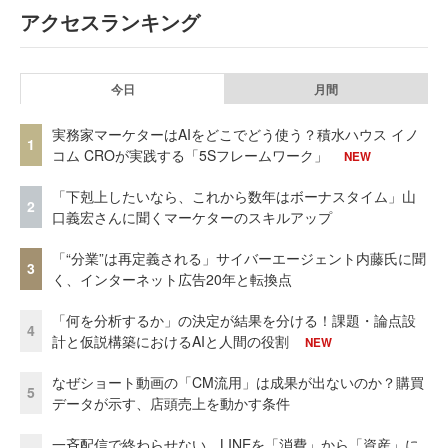
アクセスランキング
今日
月間
実務家マーケターはAIをどこでどう使う？積水ハウス イノ
1
コム CROが実践する「5Sフレームワーク」
NEW
「下剋上したいなら、これから数年はボーナスタイム」山
2
口義宏さんに聞くマーケターのスキルアップ
「“分業”は再定義される」サイバーエージェント内藤氏に聞
3
く、インターネット広告20年と転換点
「何を分析するか」の決定が結果を分ける！課題・論点設
4
計と仮説構築におけるAIと人間の役割
NEW
なぜショート動画の「CM流用」は成果が出ないのか？購買
5
データが示す、店頭売上を動かす条件
一斉配信で終わらせない。LINEを「消費」から「資産」に