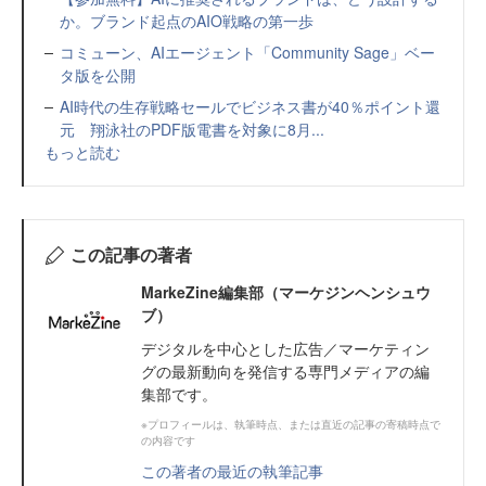
か。ブランド起点のAIO戦略の第一歩
コミューン、AIエージェント「Community Sage」ベー
タ版を公開
AI時代の生存戦略セールでビジネス書が40％ポイント還
元 翔泳社のPDF版電書を対象に8月...
もっと読む
この記事の著者
MarkeZine編集部（マーケジンヘンシュウ
ブ）
デジタルを中心とした広告／マーケティン
グの最新動向を発信する専門メディアの編
集部です。
※プロフィールは、執筆時点、または直近の記事の寄稿時点で
の内容です
この著者の最近の執筆記事