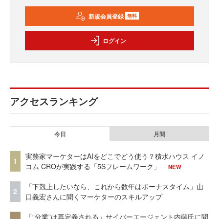
新規会員登録
無料
ログイン
アクセスランキング
今日
月間
実務家マーケターはAIをどこでどう使う？積水ハウス イノ
1
コム CROが実践する「5Sフレームワーク」
NEW
「下剋上したいなら、これから数年はボーナスタイム」山
2
口義宏さんに聞くマーケターのスキルアップ
「“分業”は再定義される」サイバーエージェント内藤氏に聞