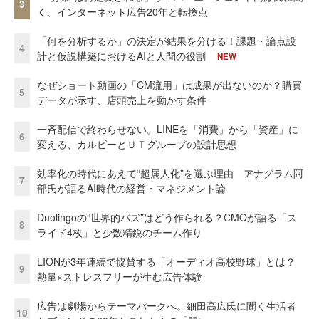
3
く、インターネット広告20年と転換点
「何を分析するか」の決定が結果を分ける！課題・論点設
4
計と仮説構築におけるAIと人間の役割
NEW
なぜショート動画の「CM流用」は成果が出ないのか？購買
5
データが示す、店頭売上を動かす条件
一斉配信で終わらせない。LINEを「消費」から「資産」に
6
変える、カルビーとＵＴグループの設計思想
効率化の時代にあえて“超属人化”を選ぶ理由 アナグラム阿
7
部氏が語るAI時代の経営・マネジメント論
Duolingoの“世界的バズ”はどう作られる？CMOが語る「ス
8
ライド4枚」と少数精鋭のチーム作り
LIONが3年連続で協賛する「オーディオ高校野球」とは？
9
熱量×ストレスフリーが生む広告体験
広告は劇場からテーマパークへ。細田高広氏に聞く生活者
10