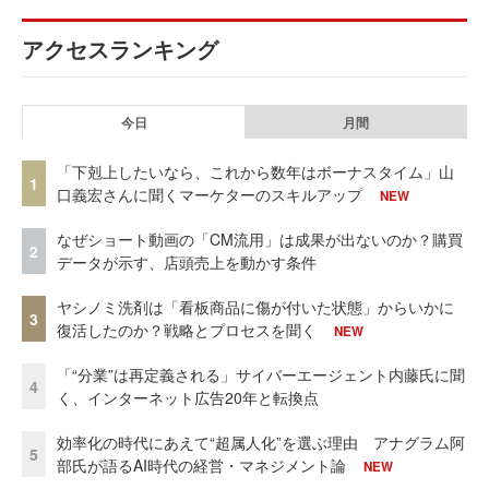
アクセスランキング
今日
月間
「下剋上したいなら、これから数年はボーナスタイム」山
1
口義宏さんに聞くマーケターのスキルアップ
NEW
なぜショート動画の「CM流用」は成果が出ないのか？購買
2
データが示す、店頭売上を動かす条件
ヤシノミ洗剤は「看板商品に傷が付いた状態」からいかに
3
復活したのか？戦略とプロセスを聞く
NEW
「“分業”は再定義される」サイバーエージェント内藤氏に聞
4
く、インターネット広告20年と転換点
効率化の時代にあえて“超属人化”を選ぶ理由 アナグラム阿
5
部氏が語るAI時代の経営・マネジメント論
NEW