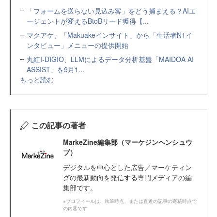
「フォームを送らない見込み客」をどう捕まえる？AIエ
ージェントが変えるBtoBリード獲得【...
マクアケ、「Makuakeインサイト」から「生活者N1イ
ンタビュー」メニューの提供開始
丸紅I-DIGIO、LLMによるデータ分析基盤「MAIDOA AI
ASSIST」を9月1...
もっと読む
この記事の著者
MarkeZine編集部（マーケジンヘンシュウ
ブ）
デジタルを中心とした広告／マーケティン
グの最新動向を発信する専門メディアの編
集部です。
※プロフィールは、執筆時点、または直近の記事の寄稿時点で
の内容です