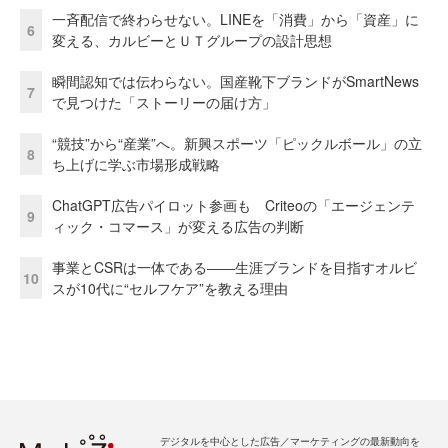
一斉配信で終わらせない。LINEを「消費」から「資産」に
6
変える、カルビーとＵＴグループの設計思想
瞬間認知では伝わらない。国産靴下ブランドがSmartNews
7
で見つけた「ストーリーの届け方」
“競技”から“産業”へ。新興スポーツ「ピックルボール」の立
8
ち上げに学ぶ市場形成戦略
ChatGPT広告パイロット参画も Criteoの「エージェンテ
9
ィック・コマース」が変える広告の判断
事業とCSRは一体である――生涯ブランドを目指すオルビ
10
スが10代に“セルフケア”を教える理由
デジタルを中心とした広告／マーケティングの最新動向を