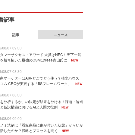
着記事
記事
ニュース
/08/07 09:00
タマーサクセス・アワード 大賞はNEC！天下一武
を勝ち抜いた最強のCSMはfreee青山氏に
NEW
/08/07 08:30
家マーケターはAIをどこでどう使う？積水ハウス
コム CROが実践する「5Sフレームワーク」
NEW
/08/07 08:00
を分析するか」の決定が結果を分ける！課題・論点
と仮説構築におけるAIと人間の役割
NEW
/08/06 09:00
ノミ洗剤は「看板商品に傷が付いた状態」からいか
活したのか？戦略とプロセスを聞く
NEW