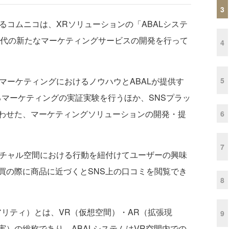
3
コムニコは、XRソリューションの「ABALシステ
3時代の新たなマーケティングサービスの開発を行って
4
5
マーケティングにおけるノウハウとABALが提供す
るマーケティングの実証実験を行うほか、SNSプラッ
わせた、マーケティングソリューションの開発・提
6
7
チャル空間における行動を紐付けてユーザーの興味
買の際に商品に近づくとSNS上の口コミを閲覧でき
8
ロスリアリティ）とは、VR（仮想空間）・AR（拡張現
9
実）の総称であり、ABALシステムはVR空間内での