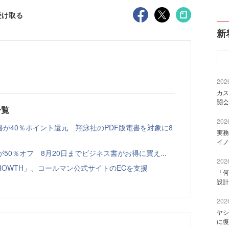
受け取る
新
2026
カス
闘会
一覧
2026
書が40％ポイント還元 翔泳社のPDF版電書を対象に8
実務
イノ
本が50％オフ 8月20日までビジネス書がお得に買え...
2026
GROWTH」、コールマン公式サイトのECを支援
「何
設計
2026
ヤシ
に復