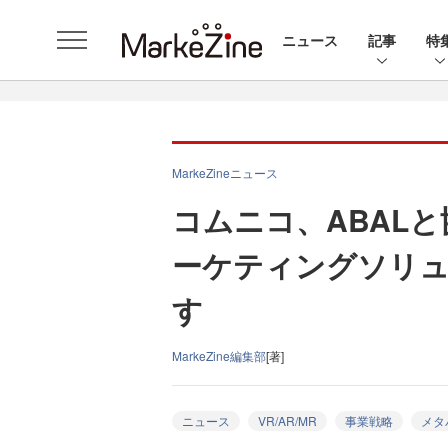
ニュース
記事
特
MarkeZineニュース
コムニコ、ABAL
ーケティングソリュ
す
MarkeZine編集部
[著]
ニュース
VR/AR/MR
事業戦略
メタ