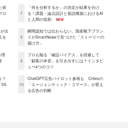
た状
「何を分析するか」の決定が結果を分け
プロ
7
る！課題・論点設計と仮説構築におけるAI
と人間の役割
NEW
果が出
瞬間認知では伝わらない。国産靴下ブラン
上を
8
ドがSmartNewsで見つけた「ストーリーの
届け方」
ぶ理
プロも陥る「確証バイアス」を回避して
経
9
「顧客の本音」を引き出すには？インタビ
ュー4つのコツ
う？
ChatGPT広告パイロット参画も Criteoの
5S
10
「エージェンティック・コマース」が変え
る広告の判断