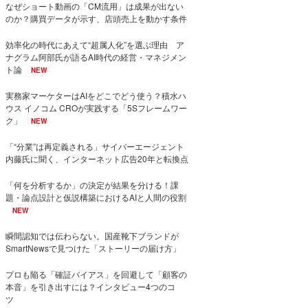
なぜショート動画の「CM流用」は成果が出ない
のか？購買データが示す、店頭売上を動かす条件
効率化の時代にあえて“超属人化”を選ぶ理由 ア
ナグラム阿部氏が語るAI時代の経営・マネジメン
ト論
NEW
実務家マーケターはAIをどこでどう使う？積水ハ
ウス イノコム CROが実践する「5Sフレームワー
ク」
NEW
「“分業”は再定義される」サイバーエージェント
内藤氏に聞く、インターネット広告20年と転換点
「何を分析するか」の決定が結果を分ける！課
題・論点設計と仮説構築におけるAIと人間の役割
NEW
瞬間認知では伝わらない。国産靴下ブランドが
SmartNewsで見つけた「ストーリーの届け方」
プロも陥る「確証バイアス」を回避して「顧客の
本音」を引き出すには？インタビュー4つのコ
ツ