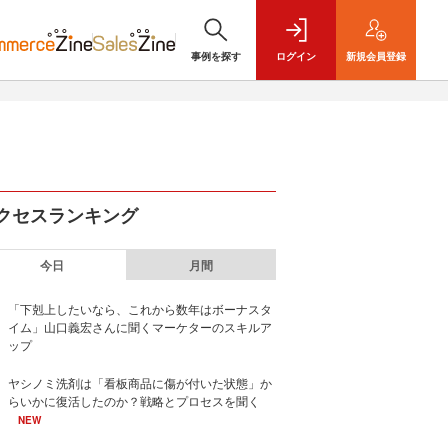
事例を探す
ログイン
新規
会員登録
クセスランキング
今日
月間
「下剋上したいなら、これから数年はボーナスタ
イム」山口義宏さんに聞くマーケターのスキルア
ップ
ヤシノミ洗剤は「看板商品に傷が付いた状態」か
らいかに復活したのか？戦略とプロセスを聞く
NEW