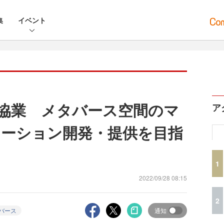
集
イベント
と協業 メタバース空間のマ
ア
ーション開発・提供を目指
1
2022/09/28 08:15
2
バース
通知