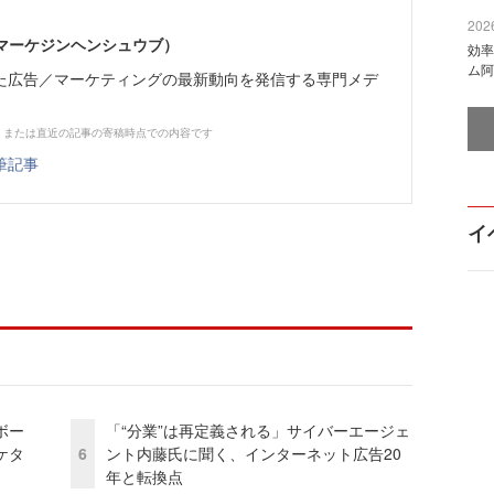
2026
部（マーケジンヘンシュウブ）
効率
ム阿
た広告／マーケティングの最新動向を発信する専門メデ
、または直近の記事の寄稿時点での内容です
筆記事
イ
ボー
「“分業”は再定義される」サイバーエージェ
ケタ
6
ント内藤氏に聞く、インターネット広告20
年と転換点