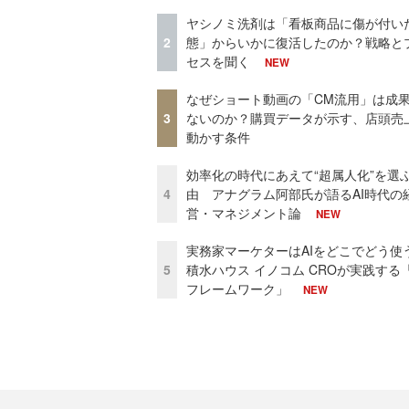
ヤシノミ洗剤は「看板商品に傷が付い
2
態」からいかに復活したのか？戦略と
セスを聞く
NEW
なぜショート動画の「CM流用」は成
3
ないのか？購買データが示す、店頭売
動かす条件
効率化の時代にあえて“超属人化”を選
4
由 アナグラム阿部氏が語るAI時代の
営・マネジメント論
NEW
実務家マーケターはAIをどこでどう使
5
積水ハウス イノコム CROが実践する「
フレームワーク」
NEW