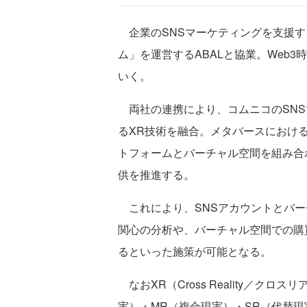
企業のSNSマーケティングを支援する
ム」を運営するABALと協業。Web
いく。
両社の連携により、コムニコのSNS
るXR技術を融合。メタバースにおけ
トフォームとバーチャル空間を組み合
供を推進する。
これにより、SNSアカウントとバー
関心の分析や、バーチャル空間での購
るといった施策が可能となる。
なおXR（Cross Reality／ク
実）・MR（複合現実）・SR（代替現