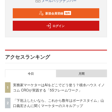
メールバックナンバー
新規会員登録
無料
ログイン
アクセスランキング
今日
月間
実務家マーケターはAIをどこでどう使う？積水ハウス イノ
1
コム CROが実践する「5Sフレームワーク」
「下剋上したいなら、これから数年はボーナスタイム」山
2
口義宏さんに聞くマーケターのスキルアップ