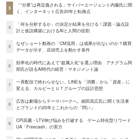
「“分業”は再定義される」サイバーエージェント内藤氏に聞
3
く、インターネット広告20年と転換点
「何を分析するか」の決定が結果を分ける！課題・論点設
4
計と仮説構築におけるAIと人間の役割
なぜショート動画の「CM流用」は成果が出ないのか？購買
5
データが示す、店頭売上を動かす条件
効率化の時代にあえて“超属人化”を選ぶ理由 アナグラム阿
6
部氏が語るAI時代の経営・マネジメント論
一斉配信で終わらせない。LINEを「消費」から「資産」に
7
変える、カルビーとＵＴグループの設計思想
広告は劇場からテーマパークへ。細田高広氏に聞く生活者
8
とブランドの20年とこれからの「問い」
CPI高騰・LTV伸び悩みを打破する ゲーム特化型リワード
9
UA「Freecash」の実力