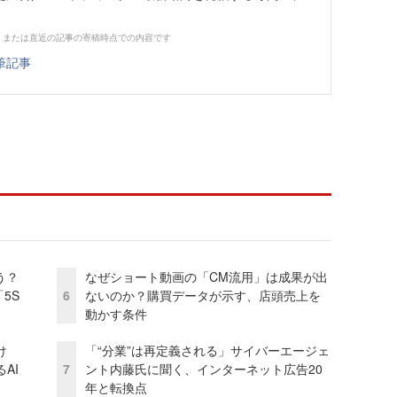
、または直近の記事の寄稿時点での内容です
筆記事
う？
なぜショート動画の「CM流用」は成果が出
5S
6
ないのか？購買データが示す、店頭売上を
動かす条件
け
「“分業”は再定義される」サイバーエージェ
AI
7
ント内藤氏に聞く、インターネット広告20
年と転換点