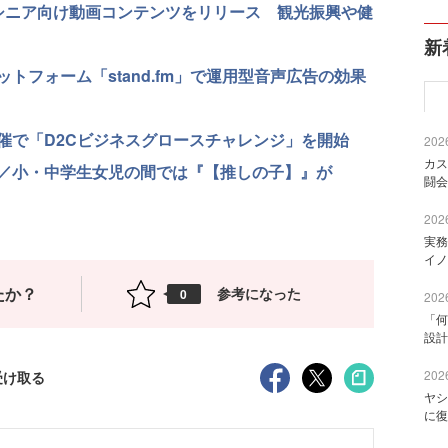
1、シニア向け動画コンテンツをリリース 観光振興や健
新
ットフォーム「stand.fm」で運用型音声広告の効果
共催で「D2Cビジネスグロースチャレンジ」を開始
2026
カス
／小・中学生女児の間では『【推しの子】』が
闘会
2026
実務
イノ
たか？
参考になった
0
2026
「何
設計
2026
受け取る
ヤシ
に復