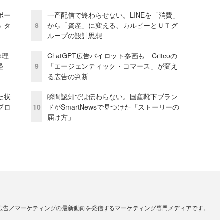
ボー
一斉配信で終わらせない。LINEを「消費」
ケタ
8
から「資産」に変える、カルビーとＵＴグ
ループの設計思想
ぶ理
ChatGPT広告パイロット参画も Criteoの
経
9
「エージェンティック・コマース」が変え
る広告の判断
た状
瞬間認知では伝わらない。国産靴下ブラン
プロ
10
ドがSmartNewsで見つけた「ストーリーの
届け方」
広告／マーケティングの最新動向を発信するマーケティング専門メディアです。