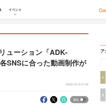
集
イベント
ソリューション「ADK-
ア
供 各SNSに合った動画制作が
1
2023/12/13 07:45
2
通知