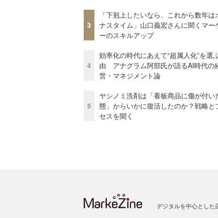
「下剋上したいなら、これから数年は
3
ナスタイム」山口義宏さんに聞くマー
ーのスキルアップ
効率化の時代にあえて“超属人化”を選
4
由 アナグラム阿部氏が語るAI時代の
営・マネジメント論
ヤシノミ洗剤は「看板商品に傷が付い
5
態」からいかに復活したのか？戦略と
セスを聞く
デジタルを中心とした