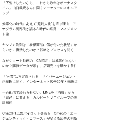
「下剋上したいなら、これから数年はボーナスタ
イム」山口義宏さんに聞くマーケターのスキルア
ップ
効率化の時代にあえて“超属人化”を選ぶ理由 ア
ナグラム阿部氏が語るAI時代の経営・マネジメン
ト論
ヤシノミ洗剤は「看板商品に傷が付いた状態」か
らいかに復活したのか？戦略とプロセスを聞く
なぜショート動画の「CM流用」は成果が出ない
のか？購買データが示す、店頭売上を動かす条件
「“分業”は再定義される」サイバーエージェント
内藤氏に聞く、インターネット広告20年と転換点
一斉配信で終わらせない。LINEを「消費」から
「資産」に変える、カルビーとＵＴグループの設
計思想
ChatGPT広告パイロット参画も Criteoの「エー
ジェンティック・コマース」が変える広告の判断