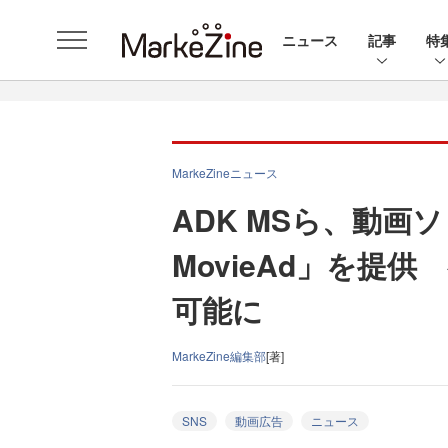
ニュース
記事
特
MarkeZineニュース
ADK MSら、動画
MovieAd」を提
可能に
MarkeZine編集部
[著]
SNS
動画広告
ニュース