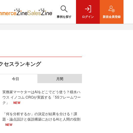
事例を探す
ログイン
新規
会員登録
クセスランキング
今日
月間
実務家マーケターはAIをどこでどう使う？積水ハ
ウス イノコム CROが実践する「5Sフレームワー
ク」
NEW
「何を分析するか」の決定が結果を分ける！課
題・論点設計と仮説構築におけるAIと人間の役割
NEW