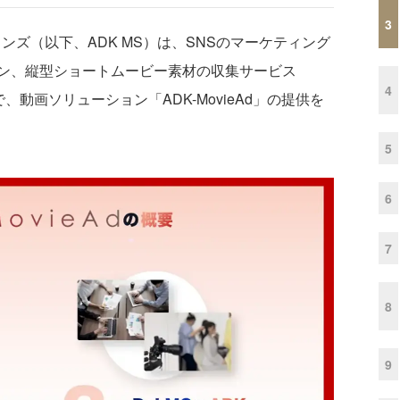
3
ンズ（以下、ADK MS）は、SNSのマーケティング
ン、縦型ショートムービー素材の収集サービス
4
同で、動画ソリューション「ADK-MovieAd」の提供を
5
6
7
8
9