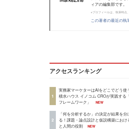
ィアの編集部です。
※プロフィールは、執筆時点
この著者の最近の執
アクセスランキング
実務家マーケターはAIをどこでどう使
1
積水ハウス イノコム CROが実践する「
フレームワーク」
NEW
「何を分析するか」の決定が結果を分
2
る！課題・論点設計と仮説構築における
と人間の役割
NEW