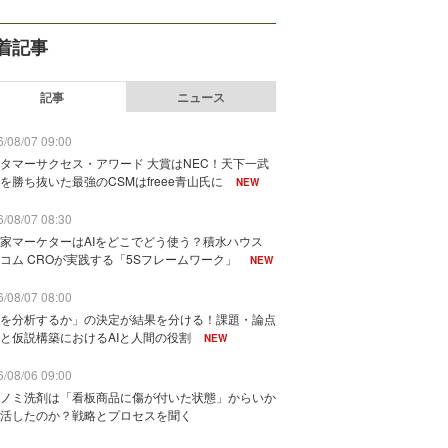
着記事
記事
ニュース
/08/07 09:00
タマーサクセス・アワード 大賞はNEC！天下一武
を勝ち抜いた最強のCSMはfreee青山氏に
NEW
/08/07 08:30
家マーケターはAIをどこでどう使う？積水ハウス
コム CROが実践する「5Sフレームワーク」
NEW
/08/07 08:00
を分析するか」の決定が結果を分ける！課題・論点
と仮説構築におけるAIと人間の役割
NEW
/08/06 09:00
ノミ洗剤は「看板商品に傷が付いた状態」からいか
活したのか？戦略とプロセスを聞く