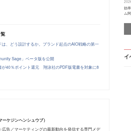
2026
効率
ム阿
一覧
ドは、どう設計するか。ブランド起点のAIO戦略の第一
イ
nity Sage」ベータ版を公開
書が40％ポイント還元 翔泳社のPDF版電書を対象に8
部（マーケジンヘンシュウブ）
た広告／マーケティングの最新動向を発信する専門メデ