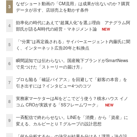
なぜショート動画の「CM流用」は成果が出ないのか？購買
3
データが示す、店頭売上を動かす条件
効率化の時代にあえて“超属人化”を選ぶ理由 アナグラム阿
4
部氏が語るAI時代の経営・マネジメント論
NEW
「“分業”は再定義される」サイバーエージェント内藤氏に聞
5
く、インターネット広告20年と転換点
瞬間認知では伝わらない。国産靴下ブランドがSmartNews
6
で見つけた「ストーリーの届け方」
プロも陥る「確証バイアス」を回避して「顧客の本音」を
7
引き出すには？インタビュー4つのコツ
実務家マーケターはAIをどこでどう使う？積水ハウス イノ
8
コム CROが実践する「5Sフレームワーク」
NEW
一斉配信で終わらせない。LINEを「消費」から「資産」に
9
変える、カルビーとＵＴグループの設計思想
「何を分析するか」の決定が結果を分ける！課題・論点設