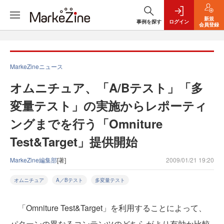
新規
事例を探す
ログイン
会員登録
MarkeZineニュース
オムニチュア、「A/Bテスト」「多
変量テスト」の実施からレポーティ
ングまでを行う「Omniture
Test&Target」提供開始
MarkeZine編集部
[著]
2009/01/21 19:20
オムニチュア
A／Bテスト
多変量テスト
「Omniture Test&Target」を利用することによって、
パターンの異なるコンテンツのどちらがより有効か比較