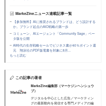
MarkeZineニュース連載記事一覧
【参加無料】AIに推奨されるブランドは、どう設計する
か。ブランド起点のAIO戦略の第一歩
コミューン、AIエージェント「Community Sage」ベー
タ版を公開
AI時代の生存戦略セールでビジネス書が40％ポイント還
元 翔泳社のPDF版電書を対象に8月...
もっと読む
この記事の著者
MarkeZine編集部（マーケジンヘンシュウ
ブ）
デジタルを中心とした広告／マーケティン
グの最新動向を発信する専門メディアの編