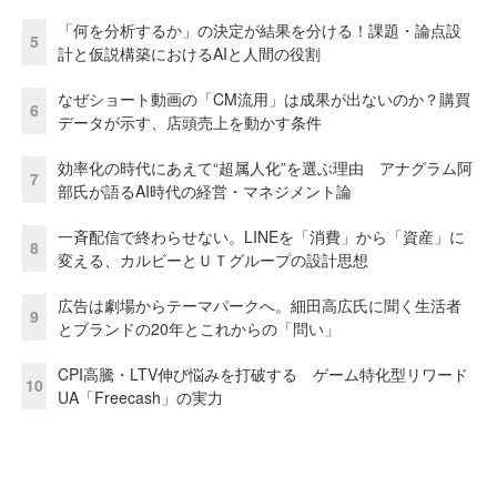
「何を分析するか」の決定が結果を分ける！課題・論点設
5
計と仮説構築におけるAIと人間の役割
なぜショート動画の「CM流用」は成果が出ないのか？購買
6
データが示す、店頭売上を動かす条件
効率化の時代にあえて“超属人化”を選ぶ理由 アナグラム阿
7
部氏が語るAI時代の経営・マネジメント論
一斉配信で終わらせない。LINEを「消費」から「資産」に
8
変える、カルビーとＵＴグループの設計思想
広告は劇場からテーマパークへ。細田高広氏に聞く生活者
9
とブランドの20年とこれからの「問い」
CPI高騰・LTV伸び悩みを打破する ゲーム特化型リワード
10
UA「Freecash」の実力