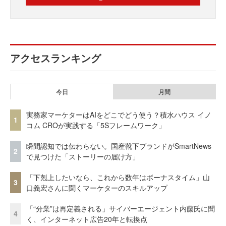
アクセスランキング
今日
月間
実務家マーケターはAIをどこでどう使う？積水ハウス イノ
1
コム CROが実践する「5Sフレームワーク」
瞬間認知では伝わらない。国産靴下ブランドがSmartNews
2
で見つけた「ストーリーの届け方」
「下剋上したいなら、これから数年はボーナスタイム」山
3
口義宏さんに聞くマーケターのスキルアップ
「“分業”は再定義される」サイバーエージェント内藤氏に聞
4
く、インターネット広告20年と転換点