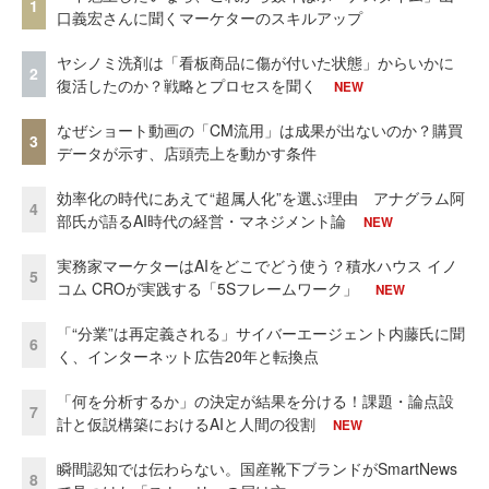
1
口義宏さんに聞くマーケターのスキルアップ
ヤシノミ洗剤は「看板商品に傷が付いた状態」からいかに
2
復活したのか？戦略とプロセスを聞く
NEW
なぜショート動画の「CM流用」は成果が出ないのか？購買
3
データが示す、店頭売上を動かす条件
効率化の時代にあえて“超属人化”を選ぶ理由 アナグラム阿
4
部氏が語るAI時代の経営・マネジメント論
NEW
実務家マーケターはAIをどこでどう使う？積水ハウス イノ
5
コム CROが実践する「5Sフレームワーク」
NEW
「“分業”は再定義される」サイバーエージェント内藤氏に聞
6
く、インターネット広告20年と転換点
「何を分析するか」の決定が結果を分ける！課題・論点設
7
計と仮説構築におけるAIと人間の役割
NEW
瞬間認知では伝わらない。国産靴下ブランドがSmartNews
8