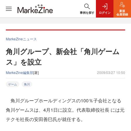
新規
事例を探す
ログイン
会員登録
MarkeZineニュース
角川グループ、新会社「角川ゲーム
ス」を設立
MarkeZine編集部
[著]
2009/03/27 10:50
ゲーム
角川
角川グループホールディングスの100％子会社となる
角川ゲームスは、4月1日に設立。代表取締役社長 には元
テクモ社長の安田善巳氏が就任する。