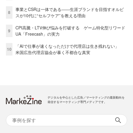
事業とCSRは一体である――生涯ブランドを目指すオルビ
8
スが10代に“セルフケア”を教える理由
CPI高騰・LTV伸び悩みを打破する ゲーム特化型リワード
9
UA「Freecash」の実力
「AIで仕事が速くなっただけで代理店は生き残れない」
10
米国広告代理店協会が暴く不都合な真実
デジタルを中心とした広告／マーケティングの最新動向を
発信するマーケティング専門メディアです。