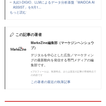
丸紅I-DIGIO、LLMによるデータ分析基盤「MAIDOA AI
ASSIST」を9月1...
もっと読む
この記事の著者
MarkeZine編集部（マーケジンヘンシュウ
ブ）
デジタルを中心とした広告／マーケティン
グの最新動向を発信する専門メディアの編
集部です。
※プロフィールは、執筆時点、または直近の記事の寄稿時点で
の内容です
この著者の最近の執筆記事