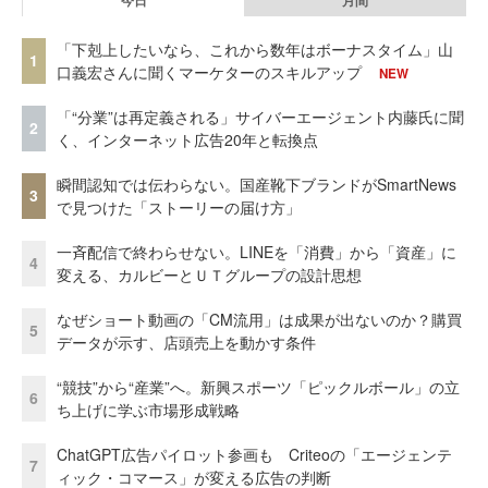
「下剋上したいなら、これから数年はボーナスタイム」山
1
口義宏さんに聞くマーケターのスキルアップ
NEW
「“分業”は再定義される」サイバーエージェント内藤氏に聞
2
く、インターネット広告20年と転換点
瞬間認知では伝わらない。国産靴下ブランドがSmartNews
3
で見つけた「ストーリーの届け方」
一斉配信で終わらせない。LINEを「消費」から「資産」に
4
変える、カルビーとＵＴグループの設計思想
なぜショート動画の「CM流用」は成果が出ないのか？購買
5
データが示す、店頭売上を動かす条件
“競技”から“産業”へ。新興スポーツ「ピックルボール」の立
6
ち上げに学ぶ市場形成戦略
ChatGPT広告パイロット参画も Criteoの「エージェンテ
7
ィック・コマース」が変える広告の判断