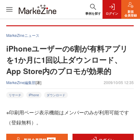
新規
事例を探す
ログイン
会員登録
MarkeZineニュース
iPhoneユーザーの6割が有料アプリ
を1か月に1回以上ダウンロード、
App Store内のプロモが効果的
MarkeZine編集部
[著]
2009/10/05 12:35
リサーチ
iPhone
ダウンロード
※印刷用ページ表示機能はメンバーのみが利用可能です
（登録無料）。
無料