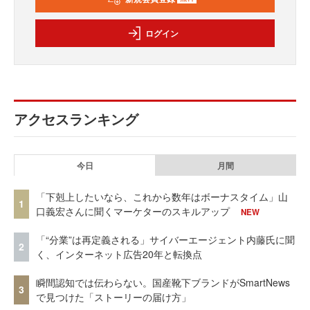
ログイン
アクセスランキング
今日
月間
「下剋上したいなら、これから数年はボーナスタイム」山
1
口義宏さんに聞くマーケターのスキルアップ
NEW
「“分業”は再定義される」サイバーエージェント内藤氏に聞
2
く、インターネット広告20年と転換点
瞬間認知では伝わらない。国産靴下ブランドがSmartNews
3
で見つけた「ストーリーの届け方」