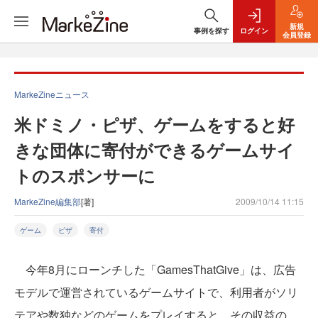
新規
事例を探す
ログイン
会員登録
MarkeZineニュース
米ドミノ・ピザ、ゲームをすると好
きな団体に寄付ができるゲームサイ
トのスポンサーに
MarkeZine編集部
[著]
2009/10/14 11:15
ゲーム
ピザ
寄付
今年8月にローンチした「GamesThatGive」は、広告
モデルで運営されているゲームサイトで、利用者がソリ
テアや数独などのゲームをプレイすると、その収益の