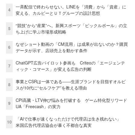
一斉配信で終わらせない。LINEを「消費」から「資産」に
4
変える、カルビーとＵＴグループの設計思想
“競技”から“産業”へ。新興スポーツ「ピックルボール」の立
5
ち上げに学ぶ市場形成戦略
なぜショート動画の「CM流用」は成果が出ないのか？購買
6
データが示す、店頭売上を動かす条件
ChatGPT広告パイロット参画も Criteoの「エージェンテ
7
ィック・コマース」が変える広告の判断
事業とCSRは一体である――生涯ブランドを目指すオルビ
8
スが10代に“セルフケア”を教える理由
CPI高騰・LTV伸び悩みを打破する ゲーム特化型リワード
9
UA「Freecash」の実力
「AIで仕事が速くなっただけで代理店は生き残れない」
10
米国広告代理店協会が暴く不都合な真実