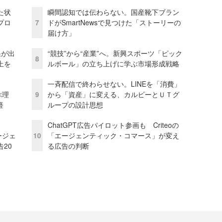
た状
瞬間認知では伝わらない。国産靴下ブラン
プロ
7
ドがSmartNewsで見つけた「ストーリーの
届け方」
果が出
“競技”から“産業”へ。新興スポーツ「ピック
8
上を
ルボール」の立ち上げに学ぶ市場形成戦略
一斉配信で終わらせない。LINEを「消費」
ぶ理
9
から「資産」に変える、カルビーとＵＴグ
経
ループの設計思想
ChatGPT広告パイロット参画も Criteoの
ージェ
10
「エージェンティック・コマース」が変え
20
る広告の判断