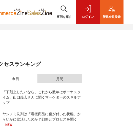
事例を探す
ログイン
新規
会員登録
クセスランキング
今日
月間
「下剋上したいなら、これから数年はボーナスタ
イム」山口義宏さんに聞くマーケターのスキルア
ップ
ヤシノミ洗剤は「看板商品に傷が付いた状態」か
らいかに復活したのか？戦略とプロセスを聞く
NEW