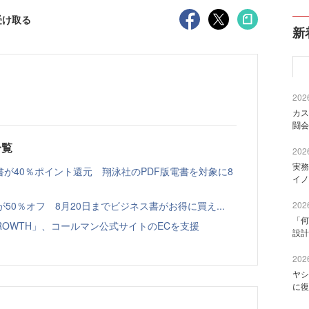
受け取る
新
2026
カス
闘会
一覧
2026
実務
書が40％ポイント還元 翔泳社のPDF版電書を対象に8
イノ
本が50％オフ 8月20日までビジネス書がお得に買え...
2026
「何
GROWTH」、コールマン公式サイトのECを支援
設計
2026
ヤシ
に復