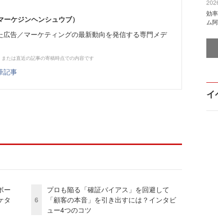
2026
効率
部（マーケジンヘンシュウブ）
ム阿
た広告／マーケティングの最新動向を発信する専門メデ
、または直近の記事の寄稿時点での内容です
筆記事
イ
ボー
プロも陥る「確証バイアス」を回避して
ケタ
6
「顧客の本音」を引き出すには？インタビ
ュー4つのコツ