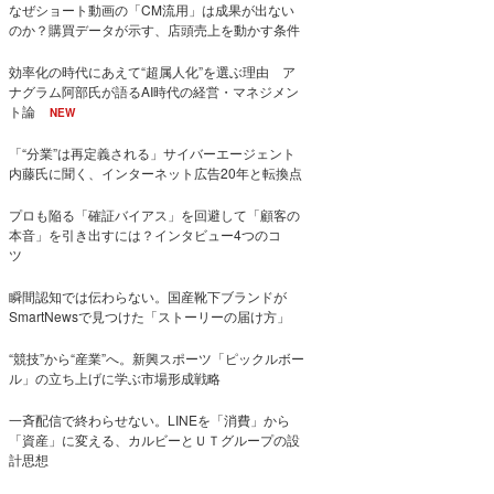
なぜショート動画の「CM流用」は成果が出ない
のか？購買データが示す、店頭売上を動かす条件
効率化の時代にあえて“超属人化”を選ぶ理由 ア
ナグラム阿部氏が語るAI時代の経営・マネジメン
ト論
NEW
「“分業”は再定義される」サイバーエージェント
内藤氏に聞く、インターネット広告20年と転換点
プロも陥る「確証バイアス」を回避して「顧客の
本音」を引き出すには？インタビュー4つのコ
ツ
瞬間認知では伝わらない。国産靴下ブランドが
SmartNewsで見つけた「ストーリーの届け方」
“競技”から“産業”へ。新興スポーツ「ピックルボー
ル」の立ち上げに学ぶ市場形成戦略
一斉配信で終わらせない。LINEを「消費」から
「資産」に変える、カルビーとＵＴグループの設
計思想