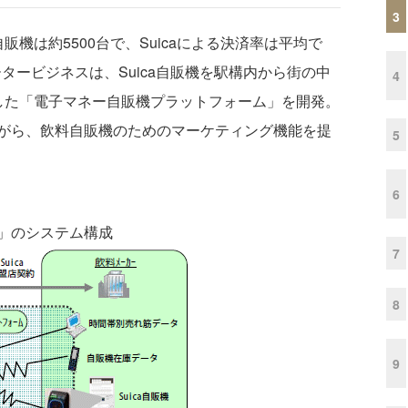
3
販機は約5500台で、Suicaによる決済率は平均で
タービジネスは、Suica自販機を駅構内から街の中
4
用した「電子マネー自販機プラットフォーム」を開発。
がら、飲料自販機のためのマーケティング機能を提
5
6
」のシステム構成
7
8
9