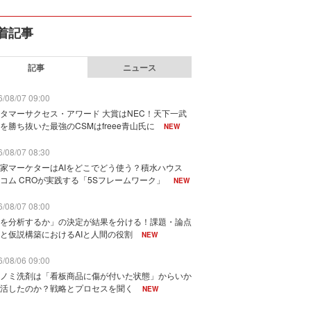
着記事
記事
ニュース
/08/07 09:00
タマーサクセス・アワード 大賞はNEC！天下一武
を勝ち抜いた最強のCSMはfreee青山氏に
NEW
/08/07 08:30
家マーケターはAIをどこでどう使う？積水ハウス
コム CROが実践する「5Sフレームワーク」
NEW
/08/07 08:00
を分析するか」の決定が結果を分ける！課題・論点
と仮説構築におけるAIと人間の役割
NEW
/08/06 09:00
ノミ洗剤は「看板商品に傷が付いた状態」からいか
活したのか？戦略とプロセスを聞く
NEW