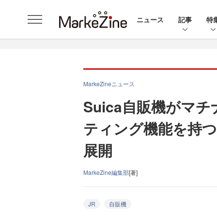
ニュース
記事
特
MarkeZineニュース
Suica自販機がマ
ティング機能を持つ
展開
MarkeZine編集部
[著]
JR
自販機