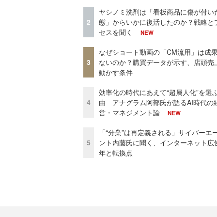
ヤシノミ洗剤は「看板商品に傷が付い
2
態」からいかに復活したのか？戦略と
セスを聞く
NEW
なぜショート動画の「CM流用」は成
3
ないのか？購買データが示す、店頭売
動かす条件
効率化の時代にあえて“超属人化”を選
4
由 アナグラム阿部氏が語るAI時代の
営・マネジメント論
NEW
「“分業”は再定義される」サイバーエ
5
ント内藤氏に聞く、インターネット広告
年と転換点