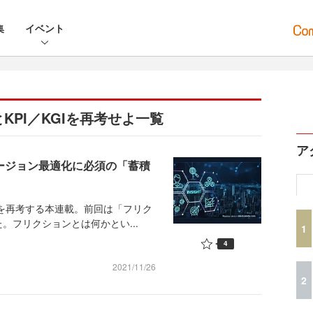
集
イベント
KPI／KGIを再考せよ一覧
ア
バージョン最適化に必須の「蓄積
Iを再考する本連載。前回は「フリク
。フリクションとは何かとい...
1
4
2021/11/26
2