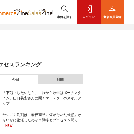
事例を探す
ログイン
新規
会員登録
クセスランキング
今日
月間
「下剋上したいなら、これから数年はボーナスタ
イム」山口義宏さんに聞くマーケターのスキルア
ップ
ヤシノミ洗剤は「看板商品に傷が付いた状態」か
らいかに復活したのか？戦略とプロセスを聞く
NEW