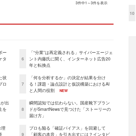
3件中1～3件を表示
10
ボー
「“分業”は再定義される」サイバーエージェ
ケタ
6
ント内藤氏に聞く、インターネット広告20
年と転換点
た状
「何を分析するか」の決定が結果を分け
プロ
7
る！課題・論点設計と仮説構築におけるAI
と人間の役割
NEW
果が出
瞬間認知では伝わらない。国産靴下ブラン
上を
8
ドがSmartNewsで見つけた「ストーリーの
届け方」
ぶ理
プロも陥る「確証バイアス」を回避して
経
9
「顧客の本音」を引き出すには？インタビ