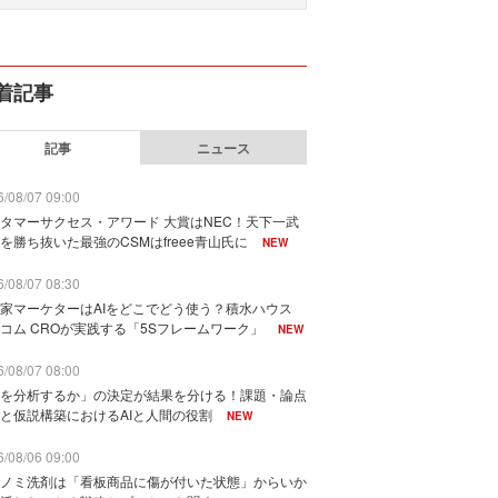
着記事
記事
ニュース
/08/07 09:00
タマーサクセス・アワード 大賞はNEC！天下一武
を勝ち抜いた最強のCSMはfreee青山氏に
NEW
/08/07 08:30
家マーケターはAIをどこでどう使う？積水ハウス
コム CROが実践する「5Sフレームワーク」
NEW
/08/07 08:00
を分析するか」の決定が結果を分ける！課題・論点
と仮説構築におけるAIと人間の役割
NEW
/08/06 09:00
ノミ洗剤は「看板商品に傷が付いた状態」からいか