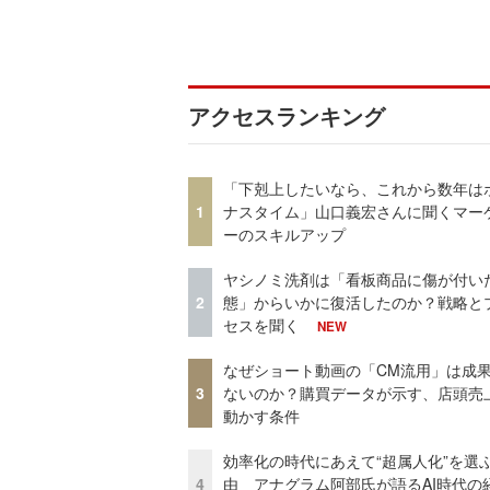
アクセスランキング
「下剋上したいなら、これから数年は
1
ナスタイム」山口義宏さんに聞くマー
ーのスキルアップ
ヤシノミ洗剤は「看板商品に傷が付い
2
態」からいかに復活したのか？戦略と
セスを聞く
NEW
なぜショート動画の「CM流用」は成
3
ないのか？購買データが示す、店頭売
動かす条件
効率化の時代にあえて“超属人化”を選
4
由 アナグラム阿部氏が語るAI時代の