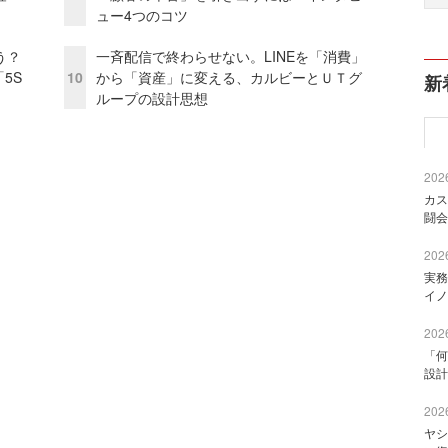
ュー4つのコツ
う？
一斉配信で終わらせない。LINEを「消費」
5S
10
から「資産」に変える、カルビーとＵＴグ
新
ループの設計思想
2026
カス
闘会
2026
実務
イノ
2026
「何
設計
2026
ヤシ