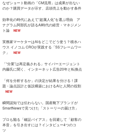
なぜショート動画の「CM流用」は成果が出ない
のか？購買データが示す、店頭売上を動かす条件
効率化の時代にあえて“超属人化”を選ぶ理由 ア
ナグラム阿部氏が語るAI時代の経営・マネジメン
ト論
NEW
実務家マーケターはAIをどこでどう使う？積水ハ
ウス イノコム CROが実践する「5Sフレームワー
ク」
NEW
「“分業”は再定義される」サイバーエージェント
内藤氏に聞く、インターネット広告20年と転換点
「何を分析するか」の決定が結果を分ける！課
題・論点設計と仮説構築におけるAIと人間の役割
NEW
瞬間認知では伝わらない。国産靴下ブランドが
SmartNewsで見つけた「ストーリーの届け方」
プロも陥る「確証バイアス」を回避して「顧客の
本音」を引き出すには？インタビュー4つのコ
ツ