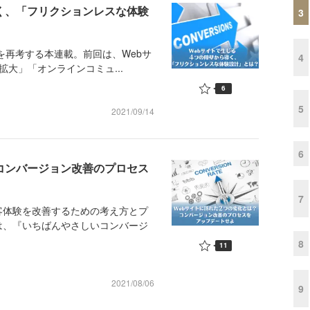
導く、「フリクションレスな体験
3
Iを再考する本連載。前回は、Webサ
4
大」「オンラインコミュ...
6
5
2021/09/14
6
？コンバージョン改善のプロセス
7
体験を改善するための考え方とプ
は、『いちばんやさしいコンバージ
8
11
2021/08/06
9