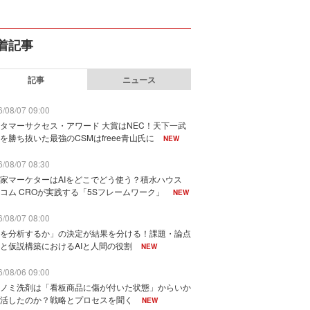
着記事
記事
ニュース
/08/07 09:00
タマーサクセス・アワード 大賞はNEC！天下一武
を勝ち抜いた最強のCSMはfreee青山氏に
NEW
/08/07 08:30
家マーケターはAIをどこでどう使う？積水ハウス
コム CROが実践する「5Sフレームワーク」
NEW
/08/07 08:00
を分析するか」の決定が結果を分ける！課題・論点
と仮説構築におけるAIと人間の役割
NEW
/08/06 09:00
ノミ洗剤は「看板商品に傷が付いた状態」からいか
活したのか？戦略とプロセスを聞く
NEW