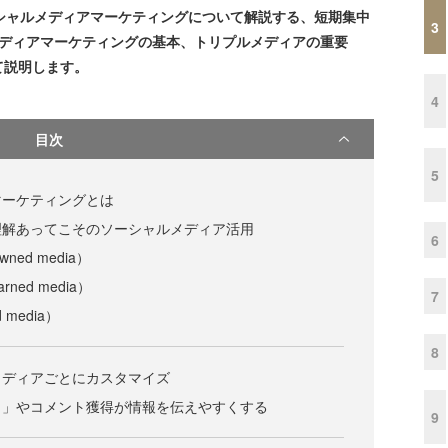
シャルメディアマーケティングについて解説する、短期集中
3
メディアマーケティングの基本、トリプルメディアの重要
て説明します。
4
目次
5
マーケティングとは
理解あってこそのソーシャルメディア活用
6
ed media）
ed media）
7
media）
8
メディアごとにカスタマイズ
！」やコメント獲得が情報を伝えやすくする
9