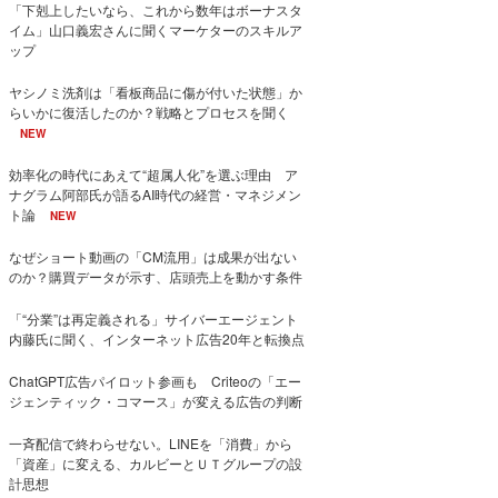
「下剋上したいなら、これから数年はボーナスタ
イム」山口義宏さんに聞くマーケターのスキルア
ップ
ヤシノミ洗剤は「看板商品に傷が付いた状態」か
らいかに復活したのか？戦略とプロセスを聞く
NEW
効率化の時代にあえて“超属人化”を選ぶ理由 ア
ナグラム阿部氏が語るAI時代の経営・マネジメン
ト論
NEW
なぜショート動画の「CM流用」は成果が出ない
のか？購買データが示す、店頭売上を動かす条件
「“分業”は再定義される」サイバーエージェント
内藤氏に聞く、インターネット広告20年と転換点
ChatGPT広告パイロット参画も Criteoの「エー
ジェンティック・コマース」が変える広告の判断
一斉配信で終わらせない。LINEを「消費」から
「資産」に変える、カルビーとＵＴグループの設
計思想