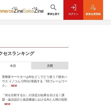
事例を探す
ログイン
新規
会員登録
クセスランキング
今日
月間
実務家マーケターはAIをどこでどう使う？積水ハ
ウス イノコム CROが実践する「5Sフレームワー
ク」
NEW
「何を分析するか」の決定が結果を分ける！課
題・論点設計と仮説構築におけるAIと人間の役割
NEW