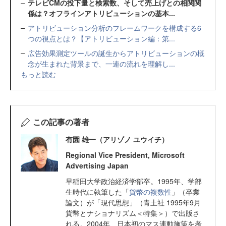
テレビCMの投下量と検索数、そして売上げとの相関関
係は？オフラインアトリビューションの基本...
アトリビューション分析のフレームワークを構成する6
つの視点とは？【アトリビューション編：第...
広告効果測定ツールの誕生からアトリビューションの概
念が生まれた背景まで、一連の流れを理解し...
もっと読む
この記事の著者
有園 雄一（アリゾノ ユウイチ）
Regional Vice President, Microsoft
Advertising Japan
早稲田大学政治経済学部卒。1995年、学部
生時代に執筆した「
貨幣の複数性
」（卒業
論文）が「現代思想」（青土社 1995年9月
貨幣とナショナリズム＜特集＞）で出版さ
れる。2004年、日本初のマス連動施策を考