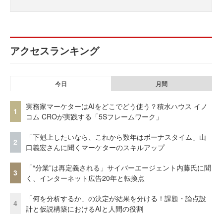
アクセスランキング
今日
月間
実務家マーケターはAIをどこでどう使う？積水ハウス イノ
1
コム CROが実践する「5Sフレームワーク」
「下剋上したいなら、これから数年はボーナスタイム」山
2
口義宏さんに聞くマーケターのスキルアップ
「“分業”は再定義される」サイバーエージェント内藤氏に聞
3
く、インターネット広告20年と転換点
「何を分析するか」の決定が結果を分ける！課題・論点設
4
計と仮説構築におけるAIと人間の役割