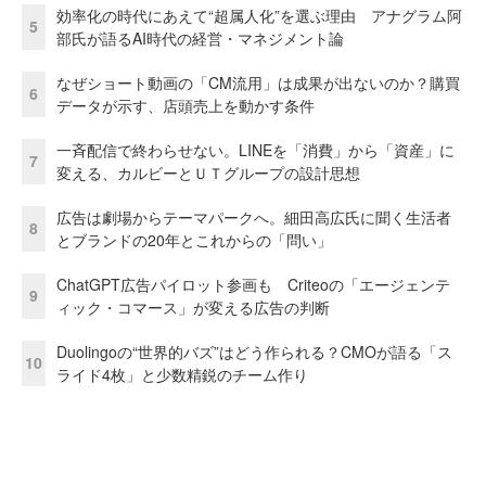
効率化の時代にあえて“超属人化”を選ぶ理由 アナグラム阿
5
部氏が語るAI時代の経営・マネジメント論
なぜショート動画の「CM流用」は成果が出ないのか？購買
6
データが示す、店頭売上を動かす条件
一斉配信で終わらせない。LINEを「消費」から「資産」に
7
変える、カルビーとＵＴグループの設計思想
広告は劇場からテーマパークへ。細田高広氏に聞く生活者
8
とブランドの20年とこれからの「問い」
ChatGPT広告パイロット参画も Criteoの「エージェンテ
9
ィック・コマース」が変える広告の判断
Duolingoの“世界的バズ”はどう作られる？CMOが語る「ス
10
ライド4枚」と少数精鋭のチーム作り