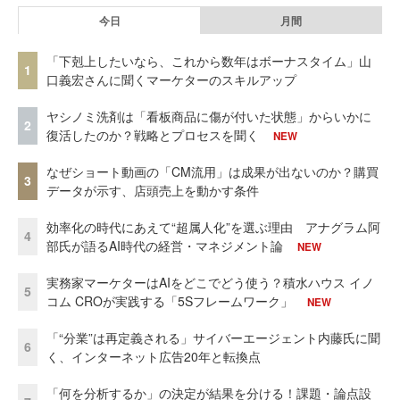
今日
月間
「下剋上したいなら、これから数年はボーナスタイム」山
1
口義宏さんに聞くマーケターのスキルアップ
ヤシノミ洗剤は「看板商品に傷が付いた状態」からいかに
2
復活したのか？戦略とプロセスを聞く
NEW
なぜショート動画の「CM流用」は成果が出ないのか？購買
3
データが示す、店頭売上を動かす条件
効率化の時代にあえて“超属人化”を選ぶ理由 アナグラム阿
4
部氏が語るAI時代の経営・マネジメント論
NEW
実務家マーケターはAIをどこでどう使う？積水ハウス イノ
5
コム CROが実践する「5Sフレームワーク」
NEW
「“分業”は再定義される」サイバーエージェント内藤氏に聞
6
く、インターネット広告20年と転換点
「何を分析するか」の決定が結果を分ける！課題・論点設