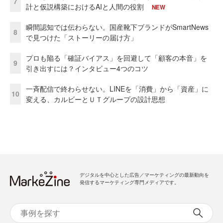
7
計と仮説構築におけるAIと人間の役割
NEW
瞬間認知では伝わらない。国産靴下ブランドがSmartNews
8
で見つけた「ストーリーの届け方」
プロも陥る「確証バイアス」を回避して「顧客の本音」を
9
引き出すには？インタビュー4つのコツ
一斉配信で終わらせない。LINEを「消費」から「資産」に
10
変える、カルビーとＵＴグループの設計思想
デジタルを中心とした広告／マーケティングの最新動向を
発信するマーケティング専門メディアです。