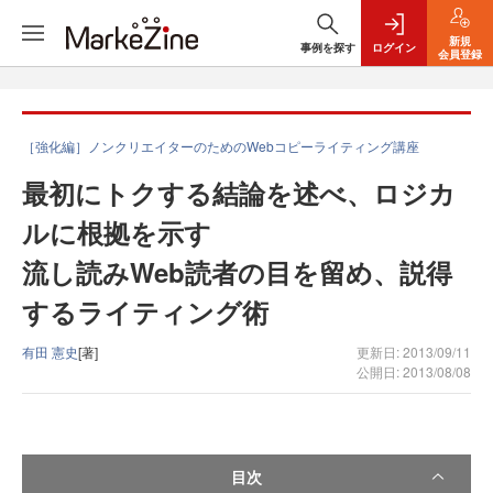
新規
事例を探す
ログイン
会員登録
［強化編］ノンクリエイターのためのWebコピーライティング講座
最初にトクする結論を述べ、ロジカ
ルに根拠を示す
流し読みWeb読者の目を留め、説得
するライティング術
有田 憲史
[著]
更新日: 2013/09/11
公開日: 2013/08/08
目次