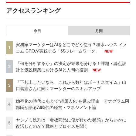
アクセスランキング
今日
月間
実務家マーケターはAIをどこでどう使う？積水ハウス イノ
1
コム CROが実践する「5Sフレームワーク」
NEW
「何を分析するか」の決定が結果を分ける！課題・論点設
2
計と仮説構築におけるAIと人間の役割
NEW
「下剋上したいなら、これから数年はボーナスタイム」山
3
口義宏さんに聞くマーケターのスキルアップ
効率化の時代にあえて“超属人化”を選ぶ理由 アナグラム阿
4
部氏が語るAI時代の経営・マネジメント論
ヤシノミ洗剤は「看板商品に傷が付いた状態」からいかに
5
復活したのか？戦略とプロセスを聞く