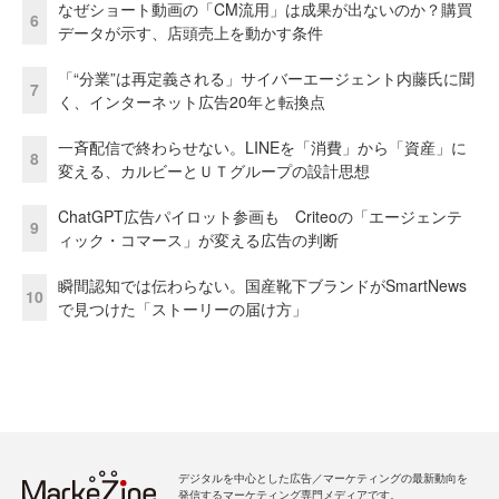
なぜショート動画の「CM流用」は成果が出ないのか？購買
6
データが示す、店頭売上を動かす条件
「“分業”は再定義される」サイバーエージェント内藤氏に聞
7
く、インターネット広告20年と転換点
一斉配信で終わらせない。LINEを「消費」から「資産」に
8
変える、カルビーとＵＴグループの設計思想
ChatGPT広告パイロット参画も Criteoの「エージェンテ
9
ィック・コマース」が変える広告の判断
瞬間認知では伝わらない。国産靴下ブランドがSmartNews
10
で見つけた「ストーリーの届け方」
デジタルを中心とした広告／マーケティングの最新動向を
発信するマーケティング専門メディアです。