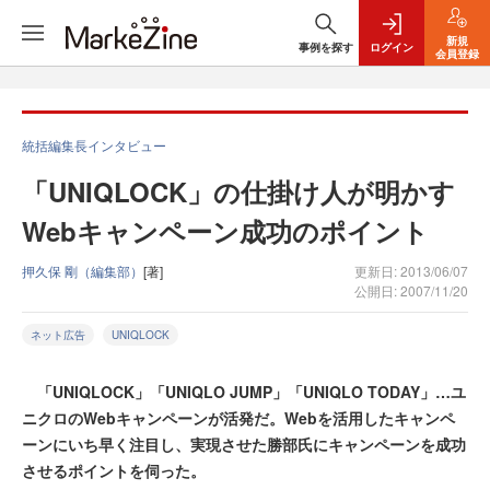
新規
事例を探す
ログイン
会員登録
統括編集長インタビュー
「UNIQLOCK」の仕掛け人が明かす
Webキャンペーン成功のポイント
押久保 剛（編集部）
[著]
更新日: 2013/06/07
公開日: 2007/11/20
ネット広告
UNIQLOCK
「UNIQLOCK」「UNIQLO JUMP」「UNIQLO TODAY」…ユ
ニクロのWebキャンペーンが活発だ。Webを活用したキャンペ
ーンにいち早く注目し、実現させた勝部氏にキャンペーンを成功
させるポイントを伺った。