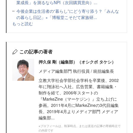
業成長」を測るならNPI（次回購買意向）...
今後企業は生活者の“暮らし”にどう寄り添う？「みんな
の暮らし日記」×「博報堂こそだて家族研...
もっと読む
この記事の著者
押久保 剛（編集部）（オシクボ タケシ）
メディア編集部門 執行役員 / 統括編集長
立教大学社会学部社会学科を卒業後、2002
年に翔泳社へ入社。広告営業、書籍編集・
制作を経て、2006年スタートの
『MarkeZine（マーケジン）』立ち上げに
参画。2011年4月にMarkeZineの3代目編集
長、2019年4月よりメディア部門 メディア
編集部...
※プロフィールは、執筆時点、または直近の記事の寄稿時点で
の内容です