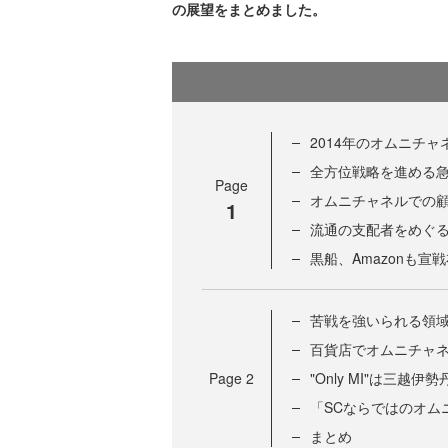
の展望をまとめました。
2014年のオムニチ
全方位戦略を進める急先鋒「
Page
オムニチャネルでの
1
流通の支配者をめぐ
黒船、Amazonも宣
苦戦を強いられる領
百貨店でオムニチャ
Page
2
"Only MI"は三越
「SCならではのオム
まとめ