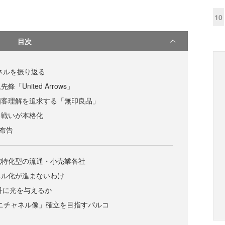
10
目次
ャネルを振り返る
United Arrows」
顧客理解を追求する「無印良品」
る戦いが本格化
戦布告
域特化型の流通・小売業各社
ネル化が進まないわけ
伊勢丹に光を与えるか
ニチャネル像」確立を目指すパルコ