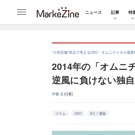
ニュース
記事
特
“小売店舗”視点で考えるO2O・オムニチャネル最新
2014年の「オム
逆風に負けない独自
伊藤 圭史
[著]
コラム
O2O
EC／通販