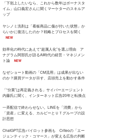
「下剋上したいなら、これから数年はボーナスタ
イム」山口義宏さんに聞くマーケターのスキルア
ップ
ヤシノミ洗剤は「看板商品に傷が付いた状態」か
らいかに復活したのか？戦略とプロセスを聞く
NEW
効率化の時代にあえて“超属人化”を選ぶ理由 ア
ナグラム阿部氏が語るAI時代の経営・マネジメン
ト論
NEW
なぜショート動画の「CM流用」は成果が出ない
のか？購買データが示す、店頭売上を動かす条件
「“分業”は再定義される」サイバーエージェント
内藤氏に聞く、インターネット広告20年と転換点
一斉配信で終わらせない。LINEを「消費」から
「資産」に変える、カルビーとＵＴグループの設
計思想
ChatGPT広告パイロット参画も Criteoの「エー
ジェンティック・コマース」が変える広告の判断