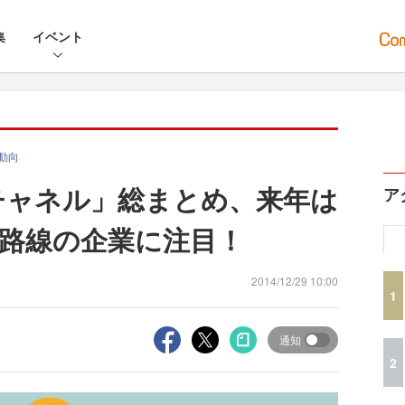
集
イベント
動向
ニチャネル」総まとめ、来年は
ア
路線の企業に注目！
2014/12/29 10:00
1
通知
2