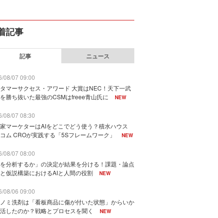
着記事
記事
ニュース
/08/07 09:00
タマーサクセス・アワード 大賞はNEC！天下一武
を勝ち抜いた最強のCSMはfreee青山氏に
NEW
/08/07 08:30
家マーケターはAIをどこでどう使う？積水ハウス
コム CROが実践する「5Sフレームワーク」
NEW
/08/07 08:00
を分析するか」の決定が結果を分ける！課題・論点
と仮説構築におけるAIと人間の役割
NEW
/08/06 09:00
ノミ洗剤は「看板商品に傷が付いた状態」からいか
活したのか？戦略とプロセスを聞く
NEW