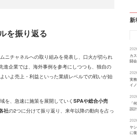
新
ネルを振り返る
2026
カス
オムニチャネルへの取り組みを発表し、口火が切られ
闘会
先進企業では、海外事例を参考にしつつも、独自の
2026
いよいよ売上・利益といった業績レベルでの戦いが始
実務
イノ
2026
領域を、急速に施策を展開していく
SPAや総合小売
「何
設計
各社
の2つに分けて振り返り、来年以降の動向を占っ
2026
ヤシ
に復