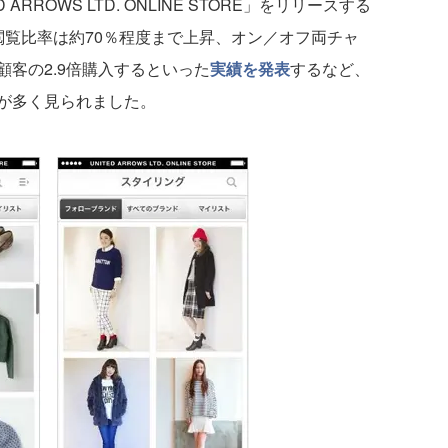
ARROWS LTD. ONLINE STORE」をリリースする
閲覧比率は約70％程度まで上昇、オン／オフ両チャ
客の2.9倍購入するといった
実績を発表
するなど、
が多く見られました。