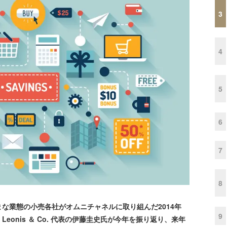
3
4
5
6
7
8
業態の小売各社がオムニチャネルに取り組んだ2014年
9
onis ＆ Co. 代表の伊藤圭史氏が今年を振り返り、来年