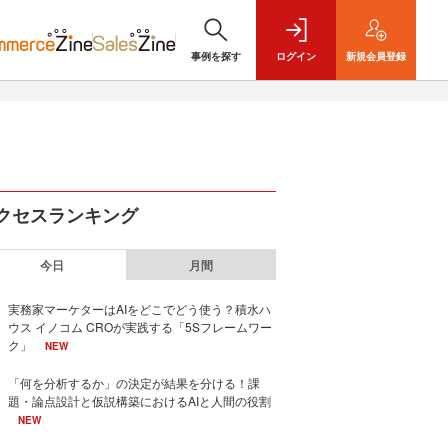
事例を探す
ログイン
新規
会員登録
クセスランキング
今日
月間
実務家マーケターはAIをどこでどう使う？積水ハ
ウス イノコム CROが実践する「5Sフレームワー
ク」
NEW
「何を分析するか」の決定が結果を分ける！課
題・論点設計と仮説構築におけるAIと人間の役割
NEW