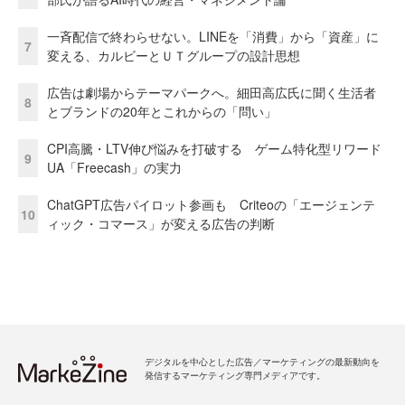
一斉配信で終わらせない。LINEを「消費」から「資産」に
7
変える、カルビーとＵＴグループの設計思想
広告は劇場からテーマパークへ。細田高広氏に聞く生活者
8
とブランドの20年とこれからの「問い」
CPI高騰・LTV伸び悩みを打破する ゲーム特化型リワード
9
UA「Freecash」の実力
ChatGPT広告パイロット参画も Criteoの「エージェンテ
10
ィック・コマース」が変える広告の判断
デジタルを中心とした広告／マーケティングの最新動向を
発信するマーケティング専門メディアです。