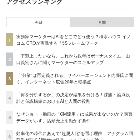
アクセスランキング
今日
月間
実務家マーケターはAIをどこでどう使う？積水ハウス イノ
1
コム CROが実践する「5Sフレームワーク」
「下剋上したいなら、これから数年はボーナスタイム」山
2
口義宏さんに聞くマーケターのスキルアップ
「“分業”は再定義される」サイバーエージェント内藤氏に聞
3
く、インターネット広告20年と転換点
「何を分析するか」の決定が結果を分ける！課題・論点設
4
計と仮説構築におけるAIと人間の役割
なぜショート動画の「CM流用」は成果が出ないのか？購買
5
データが示す、店頭売上を動かす条件
効率化の時代にあえて“超属人化”を選ぶ理由 アナグラム阿
6
部氏が語るAI時代の経営・マネジメント論