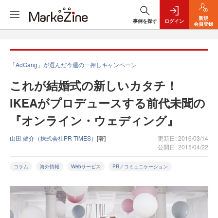
新規
事例を探す
ログイン
会員登録
「AdGang」が選んだ今週の一押しキャンペーン
これが結婚式の新しいカタチ！
IKEAがプロデュースする前代未聞の
『オンライン・ウェディング』
山田 健介（株式会社PR TIMES）
[著]
更新日: 2016/03/14
公開日: 2015/04/22
コラム
海外情報
Webサービス
PR／コミュニケーション