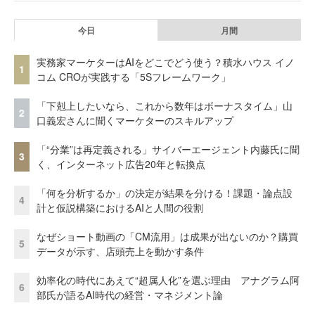
今日
月間
実務家マーケターはAIをどこでどう使う？積水ハウス イノ
1
コム CROが実践する「5Sフレームワーク」
「下剋上したいなら、これから数年はボーナスタイム」山
2
口義宏さんに聞くマーケターのスキルアップ
「“分業”は再定義される」サイバーエージェント内藤氏に聞
3
く、インターネット広告20年と転換点
「何を分析するか」の決定が結果を分ける！課題・論点設
4
計と仮説構築におけるAIと人間の役割
なぜショート動画の「CM流用」は成果が出ないのか？購買
5
データが示す、店頭売上を動かす条件
効率化の時代にあえて“超属人化”を選ぶ理由 アナグラム阿
6
部氏が語るAI時代の経営・マネジメント論