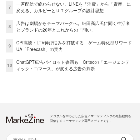
一斉配信で終わらせない。LINEを「消費」から「資産」に
7
変える、カルビーとＵＴグループの設計思想
広告は劇場からテーマパークへ。細田高広氏に聞く生活者
8
とブランドの20年とこれからの「問い」
CPI高騰・LTV伸び悩みを打破する ゲーム特化型リワード
9
UA「Freecash」の実力
ChatGPT広告パイロット参画も Criteoの「エージェンテ
10
ィック・コマース」が変える広告の判断
デジタルを中心とした広告／マーケティングの最新動向を
発信するマーケティング専門メディアです。