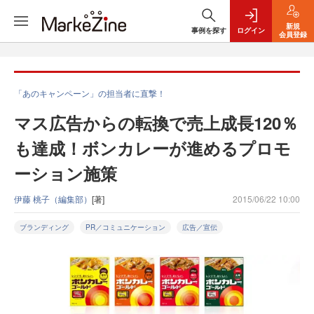
新規
事例を探す
ログイン
会員登録
「あのキャンペーン」の担当者に直撃！
マス広告からの転換で売上成長120％
も達成！ボンカレーが進めるプロモ
ーション施策
伊藤 桃子（編集部）
[著]
2015/06/22 10:00
ブランディング
PR／コミュニケーション
広告／宣伝