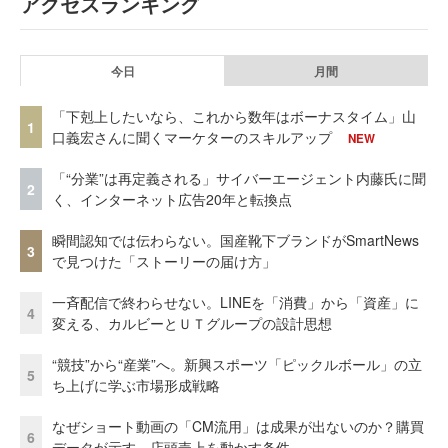
アクセスランキング
今日
月間
「下剋上したいなら、これから数年はボーナスタイム」山
1
口義宏さんに聞くマーケターのスキルアップ
NEW
「“分業”は再定義される」サイバーエージェント内藤氏に聞
2
く、インターネット広告20年と転換点
瞬間認知では伝わらない。国産靴下ブランドがSmartNews
3
で見つけた「ストーリーの届け方」
一斉配信で終わらせない。LINEを「消費」から「資産」に
4
変える、カルビーとＵＴグループの設計思想
“競技”から“産業”へ。新興スポーツ「ピックルボール」の立
5
ち上げに学ぶ市場形成戦略
なぜショート動画の「CM流用」は成果が出ないのか？購買
6
データが示す、店頭売上を動かす条件