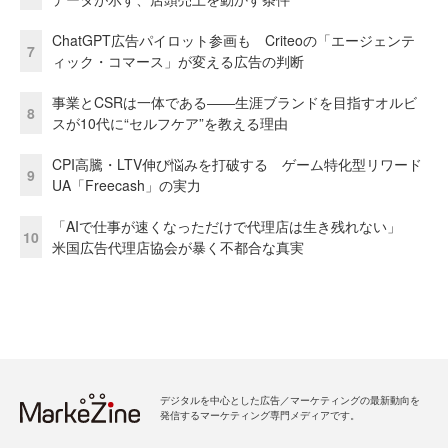
ChatGPT広告パイロット参画も Criteoの「エージェンテ
7
ィック・コマース」が変える広告の判断
事業とCSRは一体である――生涯ブランドを目指すオルビ
8
スが10代に“セルフケア”を教える理由
CPI高騰・LTV伸び悩みを打破する ゲーム特化型リワード
9
UA「Freecash」の実力
「AIで仕事が速くなっただけで代理店は生き残れない」
10
米国広告代理店協会が暴く不都合な真実
デジタルを中心とした広告／マーケティングの最新動向を
発信するマーケティング専門メディアです。