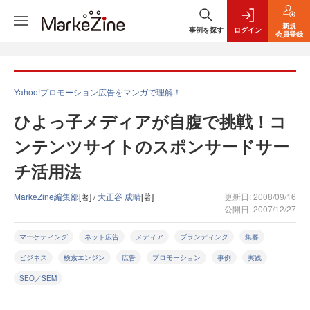
新規
事例を探す
ログイン
会員登録
Yahoo!プロモーション広告をマンガで理解！
ひよっ子メディアが自腹で挑戦！コ
ンテンツサイトのスポンサードサー
チ活用法
MarkeZine編集部
[著] /
大正谷 成晴
[著]
更新日: 2008/09/16
公開日: 2007/12/27
マーケティング
ネット広告
メディア
ブランディング
集客
ビジネス
検索エンジン
広告
プロモーション
事例
実践
SEO／SEM