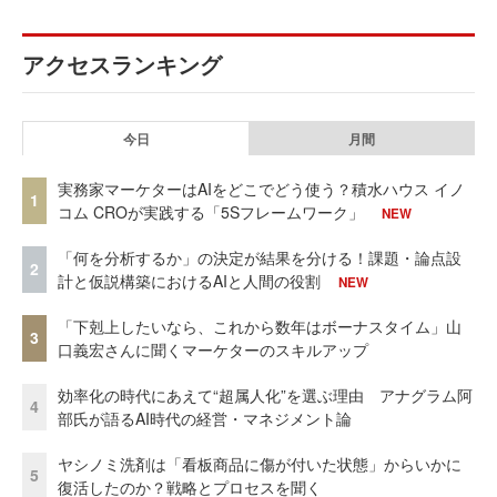
アクセスランキング
今日
月間
実務家マーケターはAIをどこでどう使う？積水ハウス イノ
1
コム CROが実践する「5Sフレームワーク」
NEW
「何を分析するか」の決定が結果を分ける！課題・論点設
2
計と仮説構築におけるAIと人間の役割
NEW
「下剋上したいなら、これから数年はボーナスタイム」山
3
口義宏さんに聞くマーケターのスキルアップ
効率化の時代にあえて“超属人化”を選ぶ理由 アナグラム阿
4
部氏が語るAI時代の経営・マネジメント論
ヤシノミ洗剤は「看板商品に傷が付いた状態」からいかに
5
復活したのか？戦略とプロセスを聞く