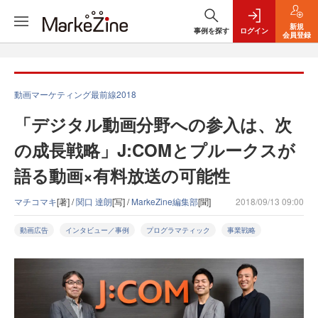
新規
事例を探す
ログイン
会員登録
動画マーケティング最前線2018
「デジタル動画分野への参入は、次
の成長戦略」J:COMとプルークスが
語る動画×有料放送の可能性
マチコマキ
[著] /
関口 達朗
[写] /
MarkeZine編集部
[聞]
2018/09/13 09:00
動画広告
インタビュー／事例
プログラマティック
事業戦略