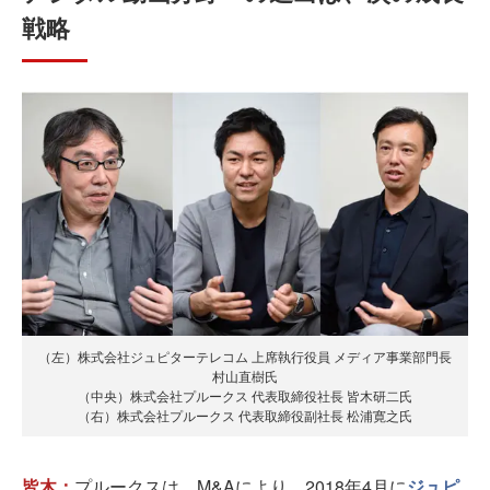
戦略
（左）株式会社ジュピターテレコム 上席執行役員 メディア事業部門長
村山直樹氏
（中央）株式会社プルークス 代表取締役社長 皆木研二氏
（右）株式会社プルークス 代表取締役副社長 松浦寛之氏
皆木：
プルークスは、M&Aにより、2018年4月に
ジュピ