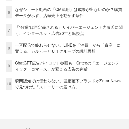
なぜショート動画の「CM流用」は成果が出ないのか？購買
6
データが示す、店頭売上を動かす条件
「“分業”は再定義される」サイバーエージェント内藤氏に聞
7
く、インターネット広告20年と転換点
一斉配信で終わらせない。LINEを「消費」から「資産」に
8
変える、カルビーとＵＴグループの設計思想
ChatGPT広告パイロット参画も Criteoの「エージェンテ
9
ィック・コマース」が変える広告の判断
瞬間認知では伝わらない。国産靴下ブランドがSmartNews
10
で見つけた「ストーリーの届け方」