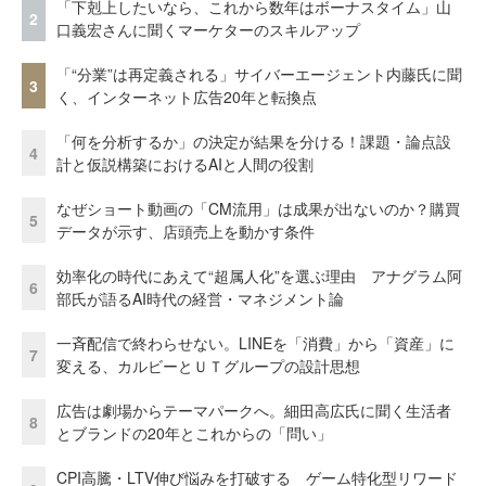
「下剋上したいなら、これから数年はボーナスタイム」山
2
口義宏さんに聞くマーケターのスキルアップ
「“分業”は再定義される」サイバーエージェント内藤氏に聞
3
く、インターネット広告20年と転換点
「何を分析するか」の決定が結果を分ける！課題・論点設
4
計と仮説構築におけるAIと人間の役割
なぜショート動画の「CM流用」は成果が出ないのか？購買
5
データが示す、店頭売上を動かす条件
効率化の時代にあえて“超属人化”を選ぶ理由 アナグラム阿
6
部氏が語るAI時代の経営・マネジメント論
一斉配信で終わらせない。LINEを「消費」から「資産」に
7
変える、カルビーとＵＴグループの設計思想
広告は劇場からテーマパークへ。細田高広氏に聞く生活者
8
とブランドの20年とこれからの「問い」
CPI高騰・LTV伸び悩みを打破する ゲーム特化型リワード