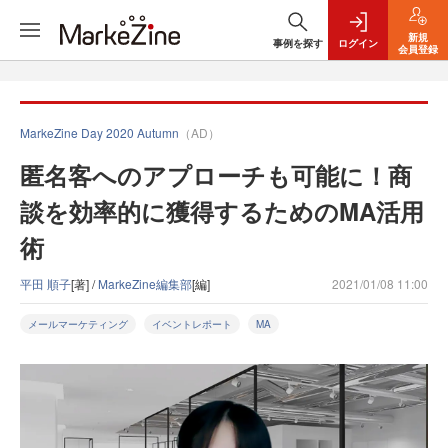
新規
事例を探す
ログイン
会員登録
MarkeZine Day 2020 Autumn
（AD）
匿名客へのアプローチも可能に！商
談を効率的に獲得するためのMA活用
術
平田 順子
[著] /
MarkeZine編集部
[編]
2021/01/08 11:00
メールマーケティング
イベントレポート
MA