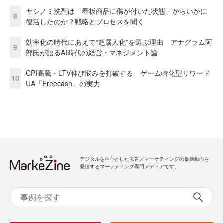
ヤシノミ洗剤は「看板商品に傷が付いた状態」からいかに
8
復活したのか？戦略とプロセスを聞く
効率化の時代にあえて“超属人化”を選ぶ理由 アナグラム阿
9
部氏が語るAI時代の経営・マネジメント論
CPI高騰・LTV伸び悩みを打破する ゲーム特化型リワード
10
UA「Freecash」の実力
デジタルを中心とした広告／マーケティングの最新動向を
発信するマーケティング専門メディアです。