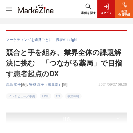
新規
事例を探す
ログイン
会員登録
マーケティングを経営ごとに 識者のInsight
競合と手を組み、業界全体の課題解
決に挑む 「つながる薬局」で目指
す患者起点のDX
高島 知子
[著] /
安成 蓉子（編集部）
[聞]
2021/09/27 06:30
インタビュー／事例
LINE
CX
事業戦略
目次