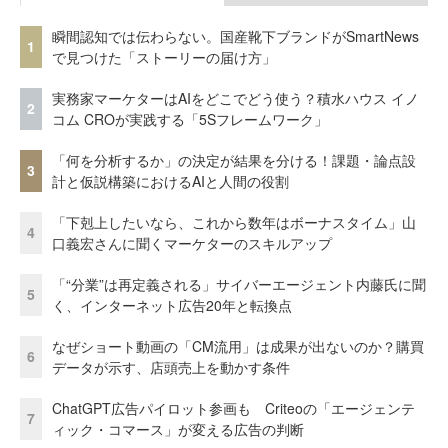
瞬間認知では伝わらない。国産靴下ブランドがSmartNews
1
で見つけた「ストーリーの届け方」
実務家マーケターはAIをどこでどう使う？積水ハウス イノ
2
コム CROが実践する「5Sフレームワーク」
「何を分析するか」の決定が結果を分ける！課題・論点設
3
計と仮説構築におけるAIと人間の役割
「下剋上したいなら、これから数年はボーナスタイム」山
4
口義宏さんに聞くマーケターのスキルアップ
「“分業”は再定義される」サイバーエージェント内藤氏に聞
5
く、インターネット広告20年と転換点
なぜショート動画の「CM流用」は成果が出ないのか？購買
6
データが示す、店頭売上を動かす条件
ChatGPT広告パイロット参画も Criteoの「エージェンテ
7
ィック・コマース」が変える広告の判断