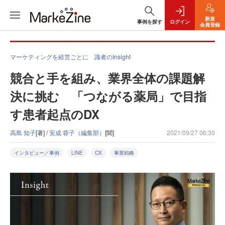
新規
事例を探す
ログイン
会員登録
マーケティングを経営ごとに 識者のInsight
競合と手を組み、業界全体の課題解
決に挑む 「つながる薬局」で目指
す患者起点のDX
高島 知子
[著] /
安成 蓉子（編集部）
[聞]
2021/09/27 06:30
インタビュー／事例
LINE
CX
事業戦略