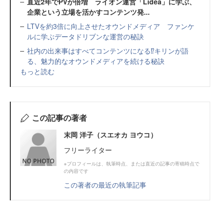
直近2年でPVが倍増 ライオン運営「Lidea」に学ぶ、
企業という立場を活かすコンテンツ発...
LTVを約3倍に向上させたオウンドメディア ファンケ
ルに学ぶデータドリブンな運営の秘訣
社内の出来事はすべてコンテンツになる⁉キリンが語
る、魅力的なオウンドメディアを続ける秘訣
もっと読む
この記事の著者
末岡 洋子（スエオカ ヨウコ）
フリーライター
※プロフィールは、執筆時点、または直近の記事の寄稿時点で
の内容です
この著者の最近の執筆記事