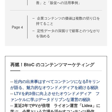
善」と「販促への活用事例」
企業コンテンツの価値は複数の切り口を
持てること
Page
4
定性データの深掘りで顧客とのつながり
を強める
再燃！BtoC のコンテンツマーケティング
─
社内の出来事はすべてコンテンツになる⁉キリン
が語る、魅力的なオウンドメディアを続ける秘訣
─
LTVを約3倍に向上させたオウンドメディア フ
ァンケルに学ぶデータドリブンな運営の秘訣
─ 直近2年でPVが倍増 ライオン運営「Lidea」に
学ぶ、企業という立場を活かすコンテンツ発信