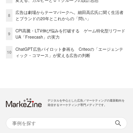
広告は劇場からテーマパークへ。細田高広氏に聞く生活者
8
とブランドの20年とこれからの「問い」
CPI高騰・LTV伸び悩みを打破する ゲーム特化型リワード
9
UA「Freecash」の実力
ChatGPT広告パイロット参画も Criteoの「エージェンテ
10
ィック・コマース」が変える広告の判断
デジタルを中心とした広告／マーケティングの最新動向を
発信するマーケティング専門メディアです。