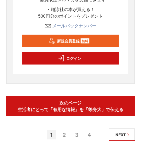
・翔泳社の本が買える！
500円分のポイントをプレゼント
メールバックナンバー
新規会員登録
無料
ログイン
次のページ
生活者にとって「有用な情報」を「等身大」で伝える
1
2
3
4
NEXT