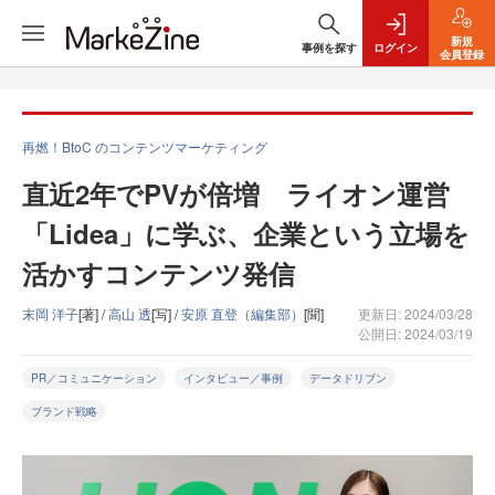
新規
事例を探す
ログイン
会員登録
再燃！BtoC のコンテンツマーケティング
直近2年でPVが倍増 ライオン運営
「Lidea」に学ぶ、企業という立場を
活かすコンテンツ発信
末岡 洋子
[著] /
高山 透
[写] /
安原 直登（編集部）
[聞]
更新日: 2024/03/28
公開日: 2024/03/19
PR／コミュニケーション
インタビュー／事例
データドリブン
ブランド戦略