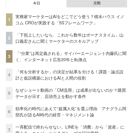
今日
月間
実務家マーケターはAIをどこでどう使う？積水ハウス イノ
1
コム CROが実践する「5Sフレームワーク」
「下剋上したいなら、これから数年はボーナスタイム」山
2
口義宏さんに聞くマーケターのスキルアップ
「“分業”は再定義される」サイバーエージェント内藤氏に聞
3
く、インターネット広告20年と転換点
「何を分析するか」の決定が結果を分ける！課題・論点設
4
計と仮説構築におけるAIと人間の役割
なぜショート動画の「CM流用」は成果が出ないのか？購買
5
データが示す、店頭売上を動かす条件
効率化の時代にあえて“超属人化”を選ぶ理由 アナグラム阿
6
部氏が語るAI時代の経営・マネジメント論
一斉配信で終わらせない。LINEを「消費」から「資産」に
7
変える、カルビーとＵＴグループの設計思想