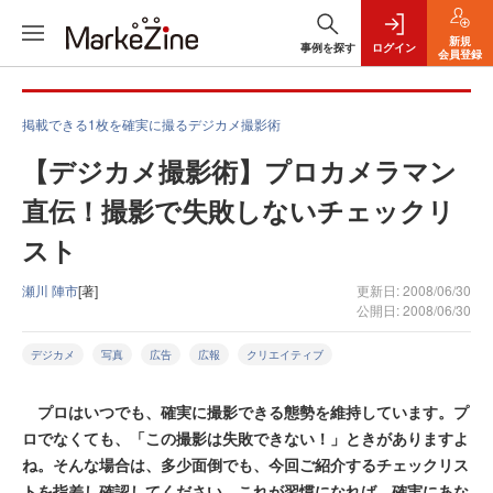
新規
事例を探す
ログイン
会員登録
掲載できる1枚を確実に撮るデジカメ撮影術
【デジカメ撮影術】プロカメラマン
直伝！撮影で失敗しないチェックリ
スト
瀬川 陣市
[著]
更新日: 2008/06/30
公開日: 2008/06/30
デジカメ
写真
広告
広報
クリエイティブ
プロはいつでも、確実に撮影できる態勢を維持しています。プ
ロでなくても、「この撮影は失敗できない！」ときがありますよ
ね。そんな場合は、多少面倒でも、今回ご紹介するチェックリス
トを指差し確認してください。これが習慣になれば、確実にあな