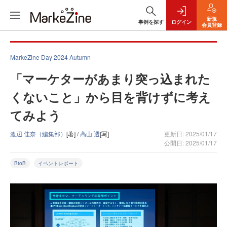
新規
事例を探す
ログイン
会員登録
MarkeZine Day 2024 Autumn
「マーケターがあまり突っ込まれた
くないこと」から目を背けずに考え
てみよう
渡辺 佳奈（編集部）
[著] /
高山 透
[写]
更新日: 2025/01/17
公開日: 2025/01/17
BtoB
イベントレポート