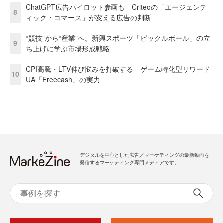
ChatGPT広告パイロット参画も Criteoの「エージェンテ
8
ィック・コマース」が変える広告の判断
“競技”から“産業”へ。新興スポーツ「ピックルボール」の立
9
ち上げに学ぶ市場形成戦略
CPI高騰・LTV伸び悩みを打破する ゲーム特化型リワード
10
UA「Freecash」の実力
デジタルを中心とした広告／マーケティングの最新動向を
発信するマーケティング専門メディアです。