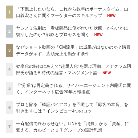
「下剋上したいなら、これから数年はボーナスタイム」山
1
口義宏さんに聞くマーケターのスキルアップ
NEW
ヤシノミ洗剤は「看板商品に傷が付いた状態」からいかに
2
復活したのか？戦略とプロセスを聞く
NEW
なぜショート動画の「CM流用」は成果が出ないのか？購買
3
データが示す、店頭売上を動かす条件
効率化の時代にあえて“超属人化”を選ぶ理由 アナグラム阿
4
部氏が語るAI時代の経営・マネジメント論
NEW
「“分業”は再定義される」サイバーエージェント内藤氏に聞
5
く、インターネット広告20年と転換点
プロも陥る「確証バイアス」を回避して「顧客の本音」を
6
引き出すには？インタビュー4つのコツ
一斉配信で終わらせない。LINEを「消費」から「資産」に
7
変える、カルビーとＵＴグループの設計思想