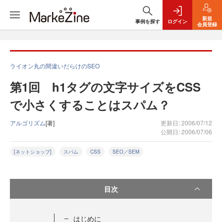
新規
事例を探す
ログイン
会員登録
ライオン丸の間違いだらけのSEO
第1回 h1タグの文字サイズをCSS
で小さくすることはスパム？
アルゴリズム
[著]
更新日: 2006/07/12
公開日: 2006/07/06
[ネットショップ]
スパム
CSS
SEO／SEM
目次
はじめに