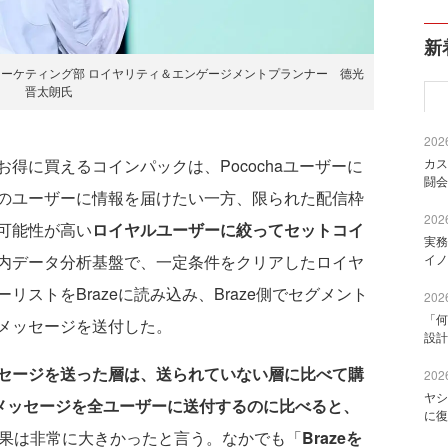
新
 マーケティング部 ロイヤリティ＆エンゲージメントプランナー 德光
晋太朗氏
2026
に買えるコインパックは、Pocochaユーザーに
カス
闘会
のユーザーに情報を届けたい一方、限られた配信枠
2026
可能性が高い
ロイヤルユーザーに絞ってセットコイ
実務
内データ分析基盤で、一定条件をクリアしたロイヤ
イノ
ストをBrazeに読み込み、Braze側でセグメント
2026
「何
メッセージを送付した。
設計
セージを送った層は、送られていない層に比べて購
2026
ヤシ
メッセージを全ユーザーに送付するのに比べると、
に復
果は非常に大きかったと言う。なかでも「
Brazeを