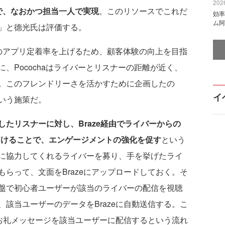
2026
で、なおかつ担当一人で実現
。このリソースでこれだ
効率
ム阿
」と德光氏は評価する。
アプリ定着率を上げるため、顧客体験の向上を目指
、Pocochaはライバーとリスナーの距離が近く、
。このフレンドリーさを活かすために企画したの
イ
いう施策だ。
たリスナーに対し、Braze経由でライバーからの
届けることで、エンゲージメントの強化を促す
という
に協力してくれるライバーを募り、手を挙げたライ
らって、文面をBrazeにアップロードしておく。そ
盤で初心者ユーザーが該当のライバーの配信を視聴
該当ユーザーのデータをBrazeに自動送信する。こ
でお礼メッセージを該当ユーザーに配信するという流れ