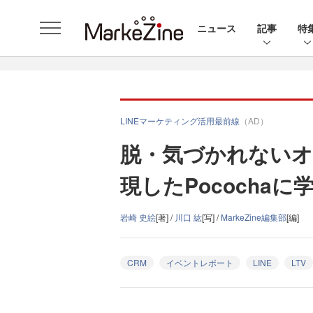
ニュース
記事
特
LINEマーケティング活用最前線
（AD）
脱・気づかれないオ
現したPocochaに学ぶ
岩崎 史絵
[著] /
川口 紘
[写] /
MarkeZine編集部
[編]
CRM
イベントレポート
LINE
LTV