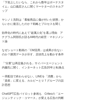
「下剋上したいなら、これから数年はボーナスタ
イム」山口義宏さんに聞くマーケターのスキルア
ップ
ヤシノミ洗剤は「看板商品に傷が付いた状態」か
らいかに復活したのか？戦略とプロセスを聞く
効率化の時代にあえて“超属人化”を選ぶ理由 ア
ナグラム阿部氏が語るAI時代の経営・マネジメン
ト論
なぜショート動画の「CM流用」は成果が出ない
のか？購買データが示す、店頭売上を動かす条件
「“分業”は再定義される」サイバーエージェント
内藤氏に聞く、インターネット広告20年と転換点
一斉配信で終わらせない。LINEを「消費」から
「資産」に変える、カルビーとＵＴグループの設
計思想
ChatGPT広告パイロット参画も Criteoの「エー
ジェンティック・コマース」が変える広告の判断