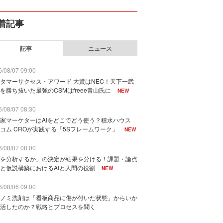
着記事
記事
ニュース
/08/07 09:00
タマーサクセス・アワード 大賞はNEC！天下一武
を勝ち抜いた最強のCSMはfreee青山氏に
NEW
/08/07 08:30
家マーケターはAIをどこでどう使う？積水ハウス
コム CROが実践する「5Sフレームワーク」
NEW
/08/07 08:00
を分析するか」の決定が結果を分ける！課題・論点
と仮説構築におけるAIと人間の役割
NEW
/08/06 09:00
ノミ洗剤は「看板商品に傷が付いた状態」からいか
活したのか？戦略とプロセスを聞く