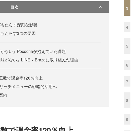
目次
3
がもたらす深刻な影響
4
もたらす3つの要因
5
ない」Pocochaが抱えていた課題
がない」LINE × Brazeに取り組んだ理由
6
工数で課金率120％向上
7
、リッチメニューの戦略的活用へ
ご案内
8
9
数で課金率120％向上