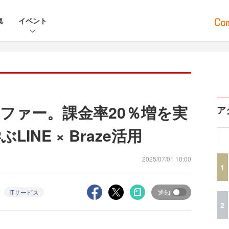
集
イベント
ファー。課金率20％増を実
ア
LINE × Braze活用
2025/07/01 10:00
1
ITサービス
通知
2