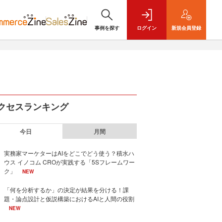
事例を探す
ログイン
新規
会員登録
クセスランキング
今日
月間
実務家マーケターはAIをどこでどう使う？積水ハ
ウス イノコム CROが実践する「5Sフレームワー
ク」
NEW
「何を分析するか」の決定が結果を分ける！課
題・論点設計と仮説構築におけるAIと人間の役割
NEW