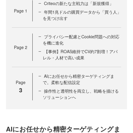
Criteoの新たな主戦力は「新規獲得」
Page
1
年間1兆ドルの購買データから「買う人」
を見つけ出す
プライバシー配慮とCookie問題への対応
を機に進化
Page
2
【事例】ROAS維持でCV約7割増！アパ
レル・人材で高い成果
AIにお任せから精密ターゲティングま
Page
で。柔軟な配信設定
3
操作性と透明性を両立し、戦略を描ける
ソリューションへ
AIにお任せから精密ターゲティングま