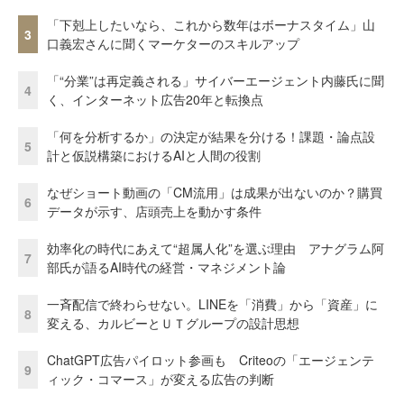
「下剋上したいなら、これから数年はボーナスタイム」山
3
口義宏さんに聞くマーケターのスキルアップ
「“分業”は再定義される」サイバーエージェント内藤氏に聞
4
く、インターネット広告20年と転換点
「何を分析するか」の決定が結果を分ける！課題・論点設
5
計と仮説構築におけるAIと人間の役割
なぜショート動画の「CM流用」は成果が出ないのか？購買
6
データが示す、店頭売上を動かす条件
効率化の時代にあえて“超属人化”を選ぶ理由 アナグラム阿
7
部氏が語るAI時代の経営・マネジメント論
一斉配信で終わらせない。LINEを「消費」から「資産」に
8
変える、カルビーとＵＴグループの設計思想
ChatGPT広告パイロット参画も Criteoの「エージェンテ
9
ィック・コマース」が変える広告の判断