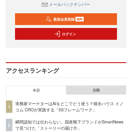
メールバックナンバー
新規会員登録
無料
ログイン
アクセスランキング
今日
月間
実務家マーケターはAIをどこでどう使う？積水ハウス イノ
1
コム CROが実践する「5Sフレームワーク」
瞬間認知では伝わらない。国産靴下ブランドがSmartNews
2
で見つけた「ストーリーの届け方」