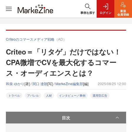
新規
事例を探す
ログイン
会員登録
Criteoのコマースメディア戦略
（AD）
Criteo＝「リタゲ」だけではない！
CPA微増でCVを最大化するコマー
ス・オーディエンスとは？
和泉 ゆかり
[著] /
関口 達朗
[写] /
MarkeZine編集部
[編]
2025/08/25 12:00
トラベル
アパレル
人材
インタビュー／事例
運用型広告
目次