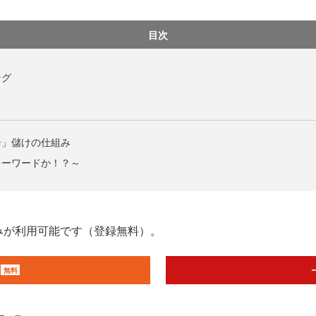
目次
ング
告」儲けの仕組み
キーワードか！？～
みが利用可能です（登録無料）。
無料