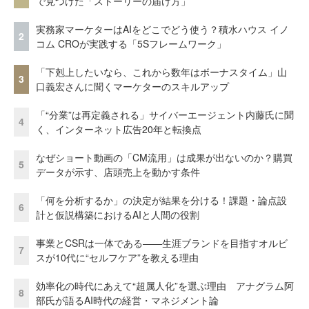
で見つけた「ストーリーの届け方」
実務家マーケターはAIをどこでどう使う？積水ハウス イノ
2
コム CROが実践する「5Sフレームワーク」
「下剋上したいなら、これから数年はボーナスタイム」山
3
口義宏さんに聞くマーケターのスキルアップ
「“分業”は再定義される」サイバーエージェント内藤氏に聞
4
く、インターネット広告20年と転換点
なぜショート動画の「CM流用」は成果が出ないのか？購買
5
データが示す、店頭売上を動かす条件
「何を分析するか」の決定が結果を分ける！課題・論点設
6
計と仮説構築におけるAIと人間の役割
事業とCSRは一体である――生涯ブランドを目指すオルビ
7
スが10代に“セルフケア”を教える理由
効率化の時代にあえて“超属人化”を選ぶ理由 アナグラム阿
8
部氏が語るAI時代の経営・マネジメント論