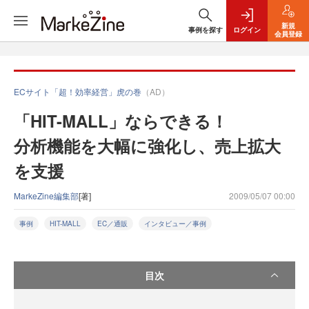
新規
事例を探す
ログイン
会員登録
ECサイト「超！効率経営」虎の巻
（AD）
「HIT-MALL」ならできる！
分析機能を大幅に強化し、売上拡大
を支援
MarkeZine編集部
[著]
2009/05/07 00:00
事例
HIT-MALL
EC／通販
インタビュー／事例
目次