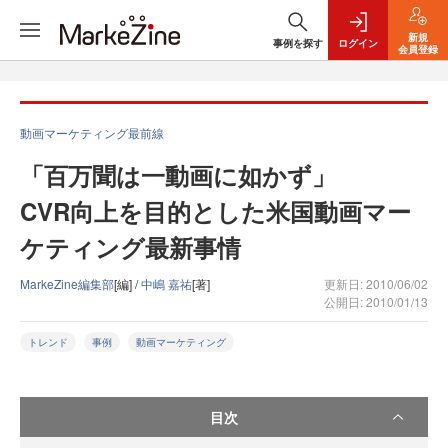
新規
事例を探す
ログイン
会員登録
動画マーケティング最前線
「百万聞は一動画に如かず」
CVR向上を目的とした米国動画マー
ケティング最新事情
MarkeZine編集部
[編] /
中嶋 嘉祐
[著]
更新日: 2010/06/02
公開日: 2010/01/13
トレンド
事例
動画マーケティング
目次