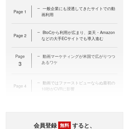
一般企業にも浸透してきたサイトでの動
Page
1
画利用
BtoCから利用が広まり、楽天・Amazon
Page
2
などの大手ECサイトでも導入進む
Page
動画マーケティングが米国で広がりつつ
3
あるワケ
動画ではファーストビューならぬ最初の
Page
4
10秒がCVRに影響
会員登録
すると、
無料