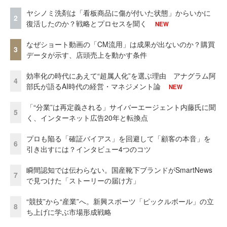
ヤシノミ洗剤は「看板商品に傷が付いた状態」からいかに
2
復活したのか？戦略とプロセスを聞く
NEW
なぜショート動画の「CM流用」は成果が出ないのか？購買
3
データが示す、店頭売上を動かす条件
効率化の時代にあえて“超属人化”を選ぶ理由 アナグラム阿
4
部氏が語るAI時代の経営・マネジメント論
NEW
「“分業”は再定義される」サイバーエージェント内藤氏に聞
5
く、インターネット広告20年と転換点
プロも陥る「確証バイアス」を回避して「顧客の本音」を
6
引き出すには？インタビュー4つのコツ
瞬間認知では伝わらない。国産靴下ブランドがSmartNews
7
で見つけた「ストーリーの届け方」
“競技”から“産業”へ。新興スポーツ「ピックルボール」の立
8
ち上げに学ぶ市場形成戦略