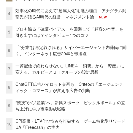
効率化の時代にあえて“超属人化”を選ぶ理由 アナグラム阿
4
部氏が語るAI時代の経営・マネジメント論
NEW
プロも陥る「確証バイアス」を回避して「顧客の本音」を
5
引き出すには？インタビュー4つのコツ
「“分業”は再定義される」サイバーエージェント内藤氏に聞
6
く、インターネット広告20年と転換点
一斉配信で終わらせない。LINEを「消費」から「資産」に
7
変える、カルビーとＵＴグループの設計思想
ChatGPT広告パイロット参画も Criteoの「エージェンテ
8
ィック・コマース」が変える広告の判断
“競技”から“産業”へ。新興スポーツ「ピックルボール」の立
9
ち上げに学ぶ市場形成戦略
CPI高騰・LTV伸び悩みを打破する ゲーム特化型リワード
10
UA「Freecash」の実力