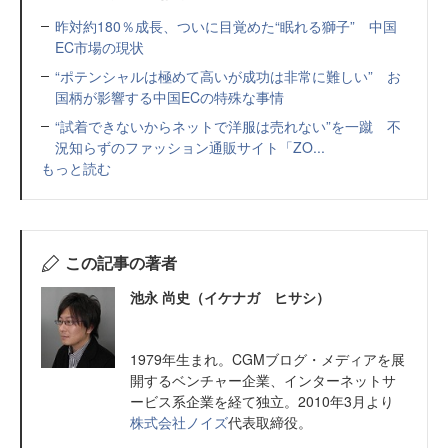
昨対約180％成長、ついに目覚めた“眠れる獅子” 中国
EC市場の現状
“ポテンシャルは極めて高いが成功は非常に難しい” お
国柄が影響する中国ECの特殊な事情
“試着できないからネットで洋服は売れない”を一蹴 不
況知らずのファッション通販サイト「ZO...
もっと読む
この記事の著者
池永 尚史（イケナガ ヒサシ）
1979年生まれ。CGMブログ・メディアを展
開するベンチャー企業、インターネットサ
ービス系企業を経て独立。2010年3月より
株式会社ノイズ
代表取締役。