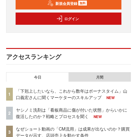
新規会員登録
無料
ログイン
アクセスランキング
今日
月間
「下剋上したいなら、これから数年はボーナスタイム」山
1
口義宏さんに聞くマーケターのスキルアップ
NEW
ヤシノミ洗剤は「看板商品に傷が付いた状態」からいかに
2
復活したのか？戦略とプロセスを聞く
NEW
なぜショート動画の「CM流用」は成果が出ないのか？購買
3
データが示す、店頭売上を動かす条件