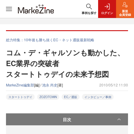
新規
事例を探す
ログイン
会員登録
総力特集：10年後も勝ち抜くEC・ネット通販最新戦略
コム・デ・ギャルソンも動かした、
EC業界の突破者
スタートトゥデイの未来予想図
MarkeZine編集部
[編] /
池永 尚史
[著]
2010/05/12 11:00
スタートトゥデイ
ZOZOTOWN
EC／通販
インタビュー／事例
目次