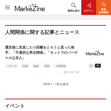
新規
事例を探す
ログイン
会員登録
人間関係に関する記事とニュース
震災後に見直したり距離をとろうと思った相
手、「不適切な男女関係」「ネットでのバーチ
ャルな友人」
0
リサーチ
結婚
家族
震災
人間関係
2011/07/15
1件中1～1件を表示
イベント