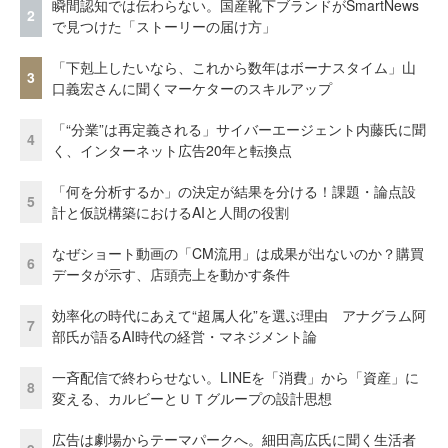
瞬間認知では伝わらない。国産靴下ブランドがSmartNews
2
で見つけた「ストーリーの届け方」
「下剋上したいなら、これから数年はボーナスタイム」山
3
口義宏さんに聞くマーケターのスキルアップ
「“分業”は再定義される」サイバーエージェント内藤氏に聞
4
く、インターネット広告20年と転換点
「何を分析するか」の決定が結果を分ける！課題・論点設
5
計と仮説構築におけるAIと人間の役割
なぜショート動画の「CM流用」は成果が出ないのか？購買
6
データが示す、店頭売上を動かす条件
効率化の時代にあえて“超属人化”を選ぶ理由 アナグラム阿
7
部氏が語るAI時代の経営・マネジメント論
一斉配信で終わらせない。LINEを「消費」から「資産」に
8
変える、カルビーとＵＴグループの設計思想
広告は劇場からテーマパークへ。細田高広氏に聞く生活者