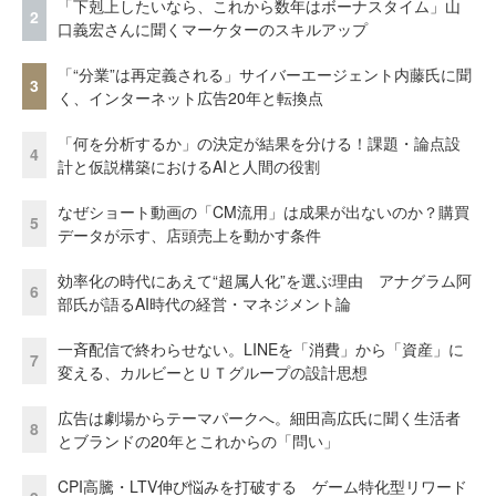
「下剋上したいなら、これから数年はボーナスタイム」山
2
口義宏さんに聞くマーケターのスキルアップ
「“分業”は再定義される」サイバーエージェント内藤氏に聞
3
く、インターネット広告20年と転換点
「何を分析するか」の決定が結果を分ける！課題・論点設
4
計と仮説構築におけるAIと人間の役割
なぜショート動画の「CM流用」は成果が出ないのか？購買
5
データが示す、店頭売上を動かす条件
効率化の時代にあえて“超属人化”を選ぶ理由 アナグラム阿
6
部氏が語るAI時代の経営・マネジメント論
一斉配信で終わらせない。LINEを「消費」から「資産」に
7
変える、カルビーとＵＴグループの設計思想
広告は劇場からテーマパークへ。細田高広氏に聞く生活者
8
とブランドの20年とこれからの「問い」
CPI高騰・LTV伸び悩みを打破する ゲーム特化型リワード