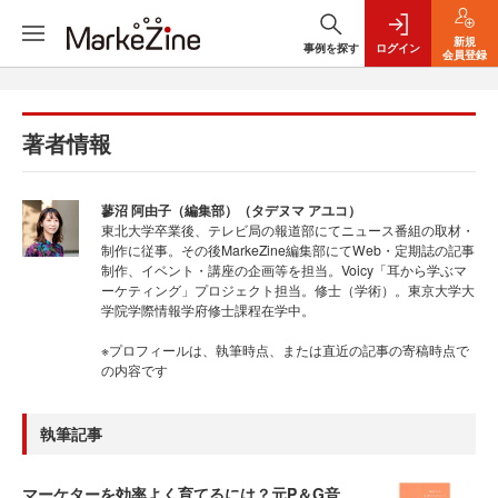
新規
事例を探す
ログイン
会員登録
著者情報
蓼沼 阿由子（編集部）（タデヌマ アユコ）
東北大学卒業後、テレビ局の報道部にてニュース番組の取材・
制作に従事。その後MarkeZine編集部にてWeb・定期誌の記事
制作、イベント・講座の企画等を担当。Voicy「耳から学ぶマ
ーケティング」プロジェクト担当。修士（学術）。東京大学大
学院学際情報学府修士課程在学中。
※プロフィールは、執筆時点、または直近の記事の寄稿時点で
の内容です
執筆記事
マーケターを効率よく育てるには？元P＆G音