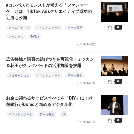
#コンパスとモンストが考える「ファンマー
ケ」とは TikTok Adsクリエイティブ成功の
近道も公開
0
クリエイティブ
イベントレポート
データ分析
ソーシャル
TikTok
2019/04/22
広告接触と購買の結びつきを可視化！ミツカン
＆花王がクックパッドの活用施策を披露
プロモーション
イベントレポート
データ分析
0
2019/04/18
お金に関わるサービスすべてを「DIY」に！老
舗銀行がDomoと進めるデジタル化
イベントレポート
データ分析
CX
0
2019/04/12