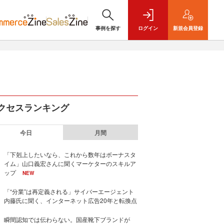
事例を探す
ログイン
新規
会員登録
クセスランキング
今日
月間
「下剋上したいなら、これから数年はボーナスタ
イム」山口義宏さんに聞くマーケターのスキルア
ップ
NEW
「“分業”は再定義される」サイバーエージェント
内藤氏に聞く、インターネット広告20年と転換点
瞬間認知では伝わらない。国産靴下ブランドが