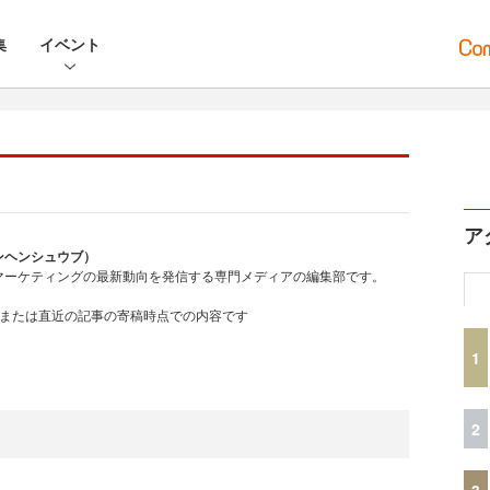
集
イベント
ア
ジンヘンシュウブ）
マーケティングの最新動向を発信する専門メディアの編集部です。
、または直近の記事の寄稿時点での内容です
1
2
3