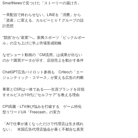
SmartNewsで見つけた「ストーリーの届け方」
一斉配信で終わらせない。LINEを「消費」から
「資産」に変える、カルビーとＵＴグループの設
計思想
“競技”から“産業”へ。新興スポーツ「ピックルボー
ル」の立ち上げに学ぶ市場形成戦略
なぜショート動画の「CM流用」は成果が出ない
のか？購買データが示す、店頭売上を動かす条件
ChatGPT広告パイロット参画も Criteoの「エー
ジェンティック・コマース」が変える広告の判断
事業とCSRは一体である――生涯ブランドを目指
すオルビスが10代に“セルフケア”を教える理由
CPI高騰・LTV伸び悩みを打破する ゲーム特化
型リワードUA「Freecash」の実力
「AIで仕事が速くなっただけで代理店は生き残れ
ない」 米国広告代理店協会が暴く不都合な真実