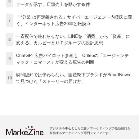
6
データが示す、店頭売上を動かす条件
「“分業”は再定義される」サイバーエージェント内藤氏に聞
7
く、インターネット広告20年と転換点
一斉配信で終わらせない。LINEを「消費」から「資産」に
8
変える、カルビーとＵＴグループの設計思想
ChatGPT広告パイロット参画も Criteoの「エージェンテ
9
ィック・コマース」が変える広告の判断
瞬間認知では伝わらない。国産靴下ブランドがSmartNews
10
で見つけた「ストーリーの届け方」
デジタルを中心とした広告／マーケティングの最新動向を
発信するマーケティング専門メディアです。