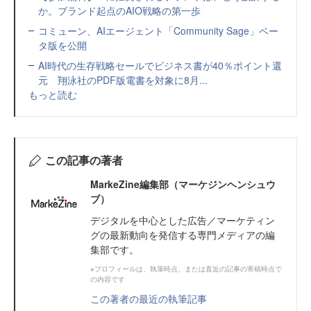
か。ブランド起点のAIO戦略の第一歩
コミューン、AIエージェント「Community Sage」ベー
タ版を公開
AI時代の生存戦略セールでビジネス書が40％ポイント還
元 翔泳社のPDF版電書を対象に8月...
もっと読む
この記事の著者
MarkeZine編集部（マーケジンヘンシュウ
ブ）
デジタルを中心とした広告／マーケティン
グの最新動向を発信する専門メディアの編
集部です。
※プロフィールは、執筆時点、または直近の記事の寄稿時点で
の内容です
この著者の最近の執筆記事