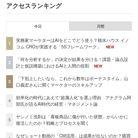
アクセスランキング
今日
月間
実務家マーケターはAIをどこでどう使う？積水ハウス イノ
1
コム CROが実践する「5Sフレームワーク」
NEW
「何を分析するか」の決定が結果を分ける！課題・論点設
2
計と仮説構築におけるAIと人間の役割
NEW
「下剋上したいなら、これから数年はボーナスタイム」山
3
口義宏さんに聞くマーケターのスキルアップ
効率化の時代にあえて“超属人化”を選ぶ理由 アナグラム阿
4
部氏が語るAI時代の経営・マネジメント論
ヤシノミ洗剤は「看板商品に傷が付いた状態」からいかに
5
復活したのか？戦略とプロセスを聞く
なぜショート動画の「CM流用」は成果が出ないのか？購買