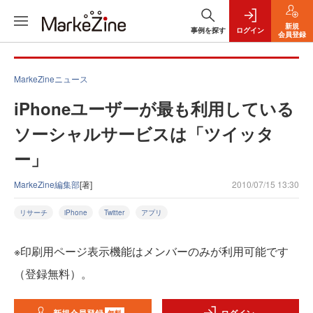
新規
事例を探す
ログイン
会員登録
MarkeZineニュース
iPhoneユーザーが最も利用している
ソーシャルサービスは「ツイッタ
ー」
MarkeZine編集部
[著]
2010/07/15 13:30
リサーチ
iPhone
Twitter
アプリ
※印刷用ページ表示機能はメンバーのみが利用可能です
（登録無料）。
無料