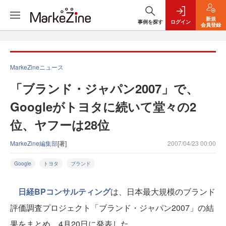
新規
事例を探す
ログイン
会員登録
MarkeZineニュース
「ブランド・ジャパン2007」で、
Googleがトヨタに続いて堂々の2
位、ヤフーは28位
MarkeZine編集部
[著]
2007/04/23 00:00
Google
トヨタ
ブランド
日経BPコンサルティング
は、日本最大規模のブランド
評価調査プロジェクト「ブランド・ジャパン2007」の結
果をまとめ、4月20日に発表した。