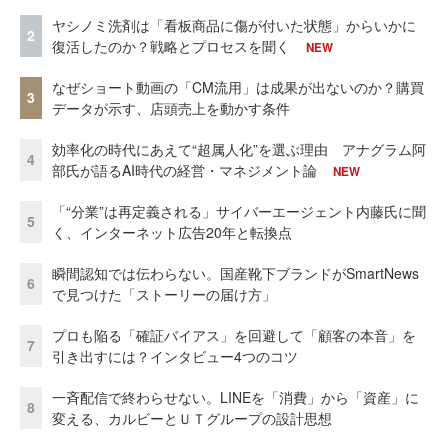
ヤシノミ洗剤は「看板商品に傷が付いた状態」からいかに
2
復活したのか？戦略とプロセスを聞く
NEW
なぜショート動画の「CM流用」は成果が出ないのか？購買
3
データが示す、店頭売上を動かす条件
効率化の時代にあえて“超属人化”を選ぶ理由 アナグラム阿
4
部氏が語るAI時代の経営・マネジメント論
NEW
「“分業”は再定義される」サイバーエージェント内藤氏に聞
5
く、インターネット広告20年と転換点
瞬間認知では伝わらない。国産靴下ブランドがSmartNews
6
で見つけた「ストーリーの届け方」
プロも陥る「確証バイアス」を回避して「顧客の本音」を
7
引き出すには？インタビュー4つのコツ
一斉配信で終わらせない。LINEを「消費」から「資産」に
8
変える、カルビーとＵＴグループの設計思想