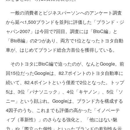
一般の消費者とビジネスパーソンへのアンケート調査
から延べ1,500ブランドを並列に評価した「ブランド・ジ
ャパン2007」は今回で7回目。調査には「BtoC編」と
「BtoB編」の2つがあり、両方で1位となったトヨタ自動
車が、はじめてブランド総合力首位を獲得している。
そのトヨタにBtoC編で迫ったのが、なんとGoogle。前
回15位だったGoogleは、82.7ポイントのトヨタ自動車に
続いて、82.4ポイントという僅差で2位となった。トップ
5は、3位「パナソニック」、4位「キヤノン」、5位「ソ
ニー」という顔ぶれ。Googleは、ブランド力を構成する
4因子のうち、これまでも評価の高かった「イノベーテ
ィブ（革新性）」のさらなる強化と、「他にはない魅
力」や「際立った個性」といったブランドの差別性を示