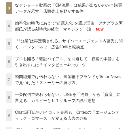
なぜショート動画の「CM流用」は成果が出ないのか？購買
3
データが示す、店頭売上を動かす条件
効率化の時代にあえて“超属人化”を選ぶ理由 アナグラム阿
4
部氏が語るAI時代の経営・マネジメント論
NEW
「“分業”は再定義される」サイバーエージェント内藤氏に聞
5
く、インターネット広告20年と転換点
プロも陥る「確証バイアス」を回避して「顧客の本音」を
6
引き出すには？インタビュー4つのコツ
瞬間認知では伝わらない。国産靴下ブランドがSmartNews
7
で見つけた「ストーリーの届け方」
一斉配信で終わらせない。LINEを「消費」から「資産」に
8
変える、カルビーとＵＴグループの設計思想
ChatGPT広告パイロット参画も Criteoの「エージェンテ
9
ィック・コマース」が変える広告の判断