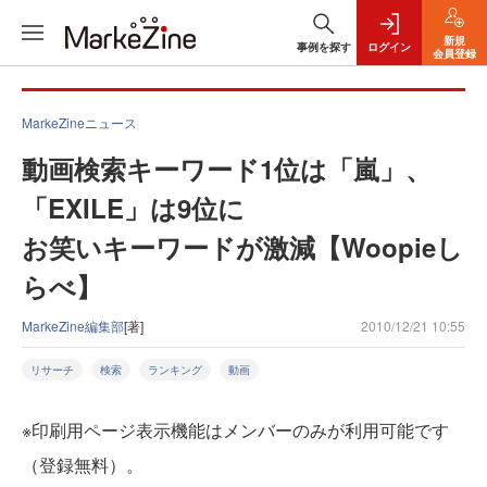
新規
事例を探す
ログイン
会員登録
MarkeZineニュース
動画検索キーワード1位は「嵐」、
「EXILE」は9位に
お笑いキーワードが激減【Woopieし
らべ】
MarkeZine編集部
[著]
2010/12/21 10:55
リサーチ
検索
ランキング
動画
※印刷用ページ表示機能はメンバーのみが利用可能です
（登録無料）。