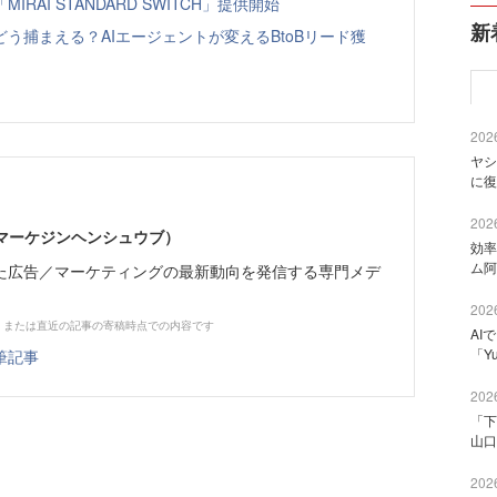
AI STANDARD SWITCH」提供開始
新
う捕まえる？AIエージェントが変えるBtoBリード獲
2026
ヤシ
に復
2026
部（マーケジンヘンシュウブ）
効率
ム阿
た広告／マーケティングの最新動向を発信する専門メデ
2026
、または直近の記事の寄稿時点での内容です
AI
「Y
筆記事
2026
「下
山口
2026