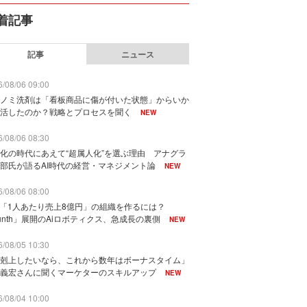
着記事
記事
ニュース
/08/06 09:00
ノミ洗剤は「看板商品に傷が付いた状態」からいか
活したのか？戦略とプロセスを聞く
NEW
/08/06 08:30
化の時代にあえて“超属人化”を選ぶ理由 アナグラ
部氏が語るAI時代の経営・マネジメント論
NEW
/08/06 08:00
で「1人あたり売上8億円」の組織を作るには？
unth」展開のAiロボティクス、急成長の裏側
NEW
/08/05 10:30
剋上したいなら、これから数年はボーナスタイム」
義宏さんに聞くマーケターのスキルアップ
NEW
/08/04 10:00