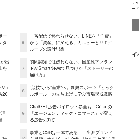
CP
ード
ボー
一斉配信で終わらせない。LINEを「消費」
ケタ
6
から「資産」に変える、カルビーとＵＴグ
ループの設計思想
イ
果が出
瞬間認知では伝わらない。国産靴下ブラン
上を
7
ドがSmartNewsで見つけた「ストーリーの
届け方」
ージェ
“競技”から“産業”へ。新興スポーツ「ピック
8
20
ルボール」の立ち上げに学ぶ市場形成戦略
ChatGPT広告パイロット参画も Criteoの
ぶ理
9
「エージェンティック・コマース」が変え
経
る広告の判断
事業とCSRは一体である――生涯ブランド
た状
10
を目指すオルビスが10代に“セルフケア”を教