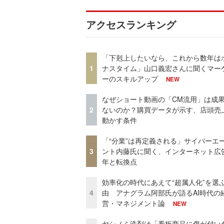
アクセスランキング
「下剋上したいなら、これから数年は
1
ナスタイム」山口義宏さんに聞くマー
ーのスキルアップ
NEW
なぜショート動画の「CM流用」は成
2
ないのか？購買データが示す、店頭売
動かす条件
「“分業”は再定義される」サイバーエ
3
ント内藤氏に聞く、インターネット広告
年と転換点
効率化の時代にあえて“超属人化”を選
4
由 アナグラム阿部氏が語るAI時代の
営・マネジメント論
NEW
ヤシノミ洗剤は「看板商品に傷が付い