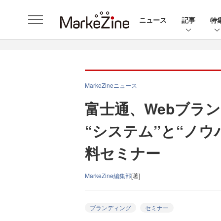
ニュース
記事
特
MarkeZineニュース
富士通、Webブラ
“システム”と“ノ
料セミナー
MarkeZine編集部
[著]
ブランディング
セミナー