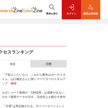
事例を探す
ログイン
新規
会員登録
クセスランキング
今日
月間
「下剋上したいなら、これから数年はボーナスタ
イム」山口義宏さんに聞くマーケターのスキルア
ップ
NEW
なぜショート動画の「CM流用」は成果が出ない
のか？購買データが示す、店頭売上を動かす条件
「“分業”は再定義される」サイバーエージェント