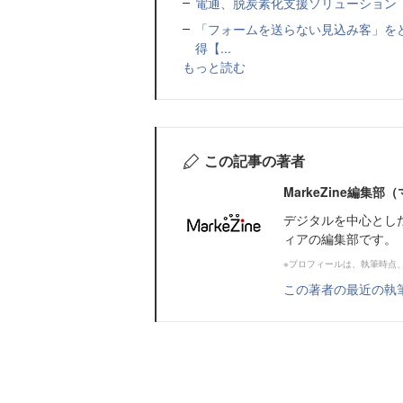
電通、脱炭素化支援ソリューション「MIR
「フォームを送らない見込み客」をど
得【...
もっと読む
この記事の著者
MarkeZine編集
デジタルを中心とし
ィアの編集部です。
※プロフィールは、執筆時点
この著者の最近の執