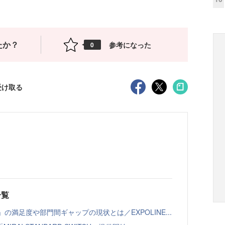
たか？
参考になった
0
受け取る
一覧
の満足度や部門間ギャップの現状とは／EXPOLINE...