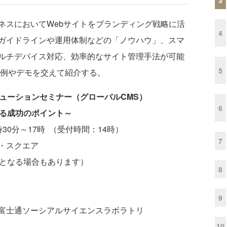
スにおいてWebサイトをブランディング戦略に活
4
ガイドラインや運用体制などの「ノウハウ」、スマ
ルチデバイス対応、効率的なサイト管理手法が可能
5
事例やデモを交えて紹介する。
ューションセミナー（グローバルCMS）
6
ける成功のポイント～
4時30分～17時 （受付時間：14時）
7
・スクエア
選となる場合もあります）
8
9
富士通ソーシアルサイエンスラボラトリ
。
10