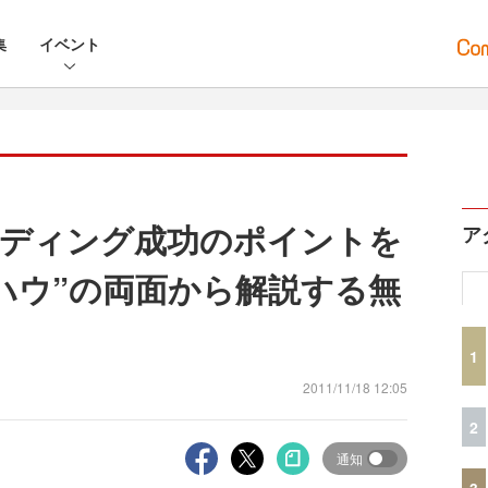
集
イベント
ンディング成功のポイントを
ア
ウハウ”の両面から解説する無
1
2011/11/18 12:05
2
通知
3