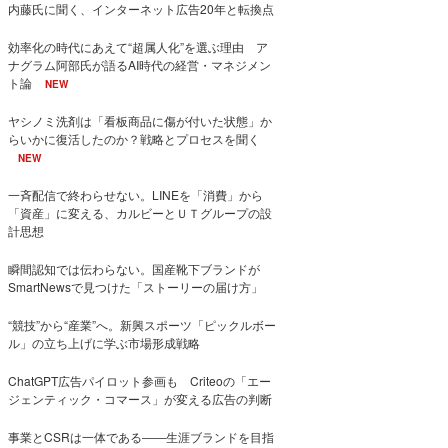
内藤氏に聞く、インターネット広告20年と転換点
効率化の時代にあえて“超属人化”を選ぶ理由 ア
ナグラム阿部氏が語るAI時代の経営・マネジメン
ト論
NEW
ヤシノミ洗剤は「看板商品に傷が付いた状態」か
らいかに復活したのか？戦略とプロセスを聞く
NEW
一斉配信で終わらせない。LINEを「消費」から
「資産」に変える、カルビーとＵＴグループの設
計思想
瞬間認知では伝わらない。国産靴下ブランドが
SmartNewsで見つけた「ストーリーの届け方」
“競技”から“産業”へ。新興スポーツ「ピックルボー
ル」の立ち上げに学ぶ市場形成戦略
ChatGPT広告パイロット参画も Criteoの「エー
ジェンティック・コマース」が変える広告の判断
事業とCSRは一体である――生涯ブランドを目指