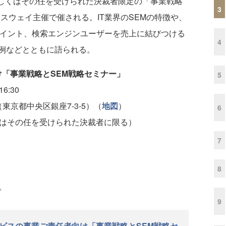
しくはその任を受けられた決裁者限定の「事業戦略
3
クスウェイ主催で催される。IT業界のSEMの特徴や、
ポイント、検索エンジンユーザーを売上に結びつける
4
例などとともに語られる。
け「事業戦略とSEM戦略セミナー」
5
6:30
東京都中央区銀座7-3-5）（
地図
）
6
くはその任を受けられた決裁者に限る）
7
8
。
9
ービスの事業ご責任者向け「事業戦略とSEM戦略セ