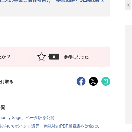
10
たか？
参考になった
0
受け取る
一覧
nity Sage」ベータ版を公開
書が40％ポイント還元 翔泳社のPDF版電書を対象に8