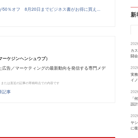
本が50％オフ 8月20日までビジネス書がお得に買え...
新
2026
カス
闘会
部（マーケジンヘンシュウブ）
た広告／マーケティングの最新動向を発信する専門メデ
2026
実務
イノ
、または直近の記事の寄稿時点での内容です
筆記事
2026
「何
設計
2026
ヤシ
に復