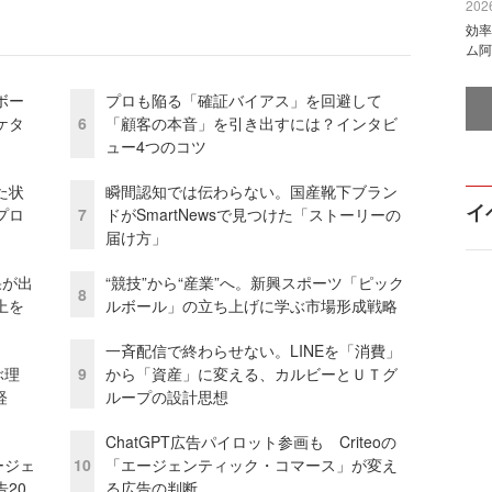
2026
効率
ム阿
ボー
プロも陥る「確証バイアス」を回避して
ケタ
6
「顧客の本音」を引き出すには？インタビ
ュー4つのコツ
た状
瞬間認知では伝わらない。国産靴下ブラン
イ
プロ
7
ドがSmartNewsで見つけた「ストーリーの
届け方」
果が出
“競技”から“産業”へ。新興スポーツ「ピック
8
上を
ルボール」の立ち上げに学ぶ市場形成戦略
一斉配信で終わらせない。LINEを「消費」
ぶ理
9
から「資産」に変える、カルビーとＵＴグ
経
ループの設計思想
ChatGPT広告パイロット参画も Criteoの
ージェ
10
「エージェンティック・コマース」が変え
20
る広告の判断