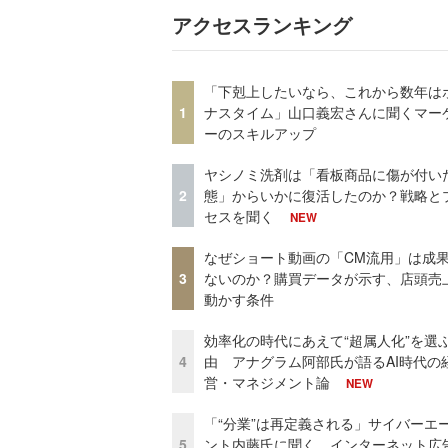
アクセスランキング
「下剋上したいなら、これから数年は
1
ナスタイム」山口義宏さんに聞くマー
ーのスキルアップ
ヤシノミ洗剤は「看板商品に傷が付い
2
態」からいかに復活したのか？戦略と
セスを聞く
NEW
なぜショート動画の「CM流用」は成
3
ないのか？購買データが示す、店頭売
動かす条件
効率化の時代にあえて“超属人化”を選
4
由 アナグラム阿部氏が語るAI時代の
営・マネジメント論
NEW
「“分業”は再定義される」サイバーエ
5
ント内藤氏に聞く、インターネット広告