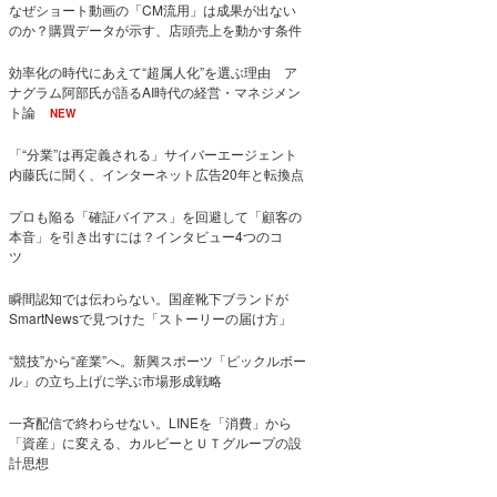
なぜショート動画の「CM流用」は成果が出ない
のか？購買データが示す、店頭売上を動かす条件
効率化の時代にあえて“超属人化”を選ぶ理由 ア
ナグラム阿部氏が語るAI時代の経営・マネジメン
ト論
NEW
「“分業”は再定義される」サイバーエージェント
内藤氏に聞く、インターネット広告20年と転換点
プロも陥る「確証バイアス」を回避して「顧客の
本音」を引き出すには？インタビュー4つのコ
ツ
瞬間認知では伝わらない。国産靴下ブランドが
SmartNewsで見つけた「ストーリーの届け方」
“競技”から“産業”へ。新興スポーツ「ピックルボー
ル」の立ち上げに学ぶ市場形成戦略
一斉配信で終わらせない。LINEを「消費」から
「資産」に変える、カルビーとＵＴグループの設
計思想