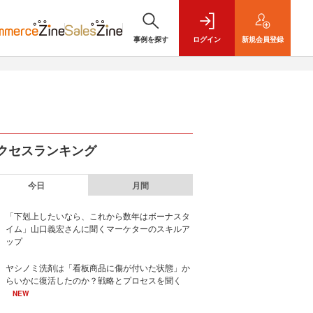
事例を探す
ログイン
新規
会員登録
クセスランキング
今日
月間
「下剋上したいなら、これから数年はボーナスタ
イム」山口義宏さんに聞くマーケターのスキルア
ップ
ヤシノミ洗剤は「看板商品に傷が付いた状態」か
らいかに復活したのか？戦略とプロセスを聞く
NEW