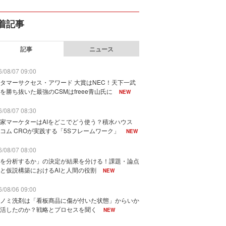
着記事
記事
ニュース
/08/07 09:00
タマーサクセス・アワード 大賞はNEC！天下一武
を勝ち抜いた最強のCSMはfreee青山氏に
NEW
/08/07 08:30
家マーケターはAIをどこでどう使う？積水ハウス
コム CROが実践する「5Sフレームワーク」
NEW
/08/07 08:00
を分析するか」の決定が結果を分ける！課題・論点
と仮説構築におけるAIと人間の役割
NEW
/08/06 09:00
ノミ洗剤は「看板商品に傷が付いた状態」からいか
活したのか？戦略とプロセスを聞く
NEW