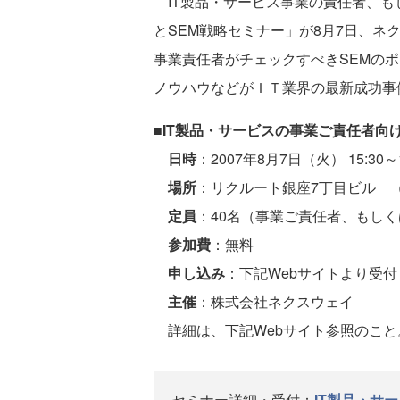
IT製品・サービス事業の責任者、も
とSEM戦略セミナー」が8月7日、ネ
事業責任者がチェックすべきSEMの
ノウハウなどがＩＴ業界の最新成功事
■
IT製品・サービスの事業ご責任者向
日時
：2007年8月7日（火） 15:30～1
場所
：リクルート銀座7丁目ビル （
定員
：40名（事業ご責任者、もし
参加費
：無料
申し込み
：下記Webサイトより受付
主催
：株式会社ネクスウェイ
詳細は、下記Webサイト参照のこと
セミナー詳細・受付：
IT製品・サ