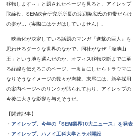
移転します～
」と題されたページを見ると、アイレップ
取締役、SEM総合研究所所長の渡辺隆広氏の包帯だらけ
の姿が…（実際にはケガはしていません）。
映画化が決定している話題のマンガ『進撃の巨人』を
思わせるダークな世界のなかで、同社がなぜ「溜池山
王」という地を選んだのか、オフィス移転決断までに至
る経緯を伝えるこのページ、一度目にしたらトラウマに
なりそうなイメージの数々が満載。末尾には、新卒採用
の案内ページへのリンクが貼られており、アイレップの
今後に大きな影響を与えそうだ。
【関連記事】
・
アイレップ、今年の「SEM業界10大ニュース」を発表
・
アイレップ、ハノイ工科大学とラボ開設