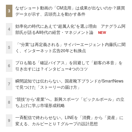
なぜショート動画の「CM流用」は成果が出ないのか？購買
3
データが示す、店頭売上を動かす条件
効率化の時代にあえて“超属人化”を選ぶ理由 アナグラム阿
4
部氏が語るAI時代の経営・マネジメント論
NEW
「“分業”は再定義される」サイバーエージェント内藤氏に聞
5
く、インターネット広告20年と転換点
プロも陥る「確証バイアス」を回避して「顧客の本音」を
6
引き出すには？インタビュー4つのコツ
瞬間認知では伝わらない。国産靴下ブランドがSmartNews
7
で見つけた「ストーリーの届け方」
“競技”から“産業”へ。新興スポーツ「ピックルボール」の立
8
ち上げに学ぶ市場形成戦略
一斉配信で終わらせない。LINEを「消費」から「資産」に
9
変える、カルビーとＵＴグループの設計思想