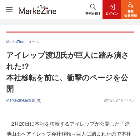
新規
事例を探す
ログイン
会員登録
MarkeZineニュース
アイレップ渡辺氏が巨人に踏み潰さ
れた!?
本社移転を前に、衝撃のページを公
開
MarkeZine編集部
[著]
2012/02/16 17:45
2月20日に本社を移転するアイレップが公開した「溜
池山王へアイレップ会社移転～巨人に踏まれたので本社