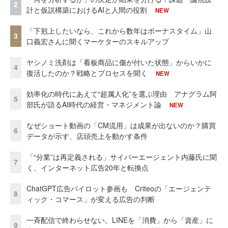
2
計と仮説構築におけるAIと人間の役割
NEW
「下剋上したいなら、これから数年はボーナスタイム」山
3
口義宏さんに聞くマーケターのスキルアップ
ヤシノミ洗剤は「看板商品に傷が付いた状態」からいかに
4
復活したのか？戦略とプロセスを聞く
NEW
効率化の時代にあえて“超属人化”を選ぶ理由 アナグラム阿
5
部氏が語るAI時代の経営・マネジメント論
NEW
なぜショート動画の「CM流用」は成果が出ないのか？購買
6
データが示す、店頭売上を動かす条件
「“分業”は再定義される」サイバーエージェント内藤氏に聞
7
く、インターネット広告20年と転換点
ChatGPT広告パイロット参画も Criteoの「エージェンテ
8
ィック・コマース」が変える広告の判断
一斉配信で終わらせない。LINEを「消費」から「資産」に
9