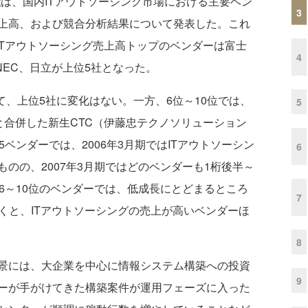
社
は、国内ITアウトソーシング市場における主要ベン
3
売上高、および競合分析結果について発表した。これ
内ITアウトソーシング売上高トップのベンダーは富士
4
NEC、日立が上位5社となった。
て、上位5社に変化はない。一方、6位～10位では、
5
ズと合併した新生CTC（伊藤忠テクノソリューション
ベンダーでは、2006年3月期ではITアウトソーシン
6
のの、2007年3月期ではどのベンダーも1桁後半～
6～10位のベンダーでは、低成長にとどまるところ
7
くと、ITアウトソーシングの売上が高いベンダーほ
8
景には、大企業を中心に情報システム構築への投資
9
ーが手がけてきた構築案件が運用フェーズに入った