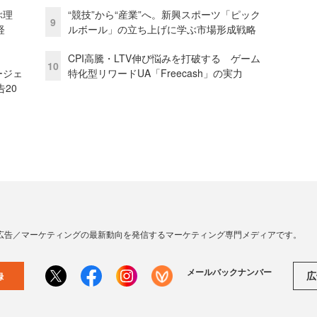
ぶ理
“競技”から“産業”へ。新興スポーツ「ピック
9
経
ルボール」の立ち上げに学ぶ市場形成戦略
CPI高騰・LTV伸び悩みを打破する ゲーム
10
ージェ
特化型リワードUA「Freecash」の実力
20
広告／マーケティングの最新動向を発信するマーケティング専門メディアです。
メールバックナンバー
広
録