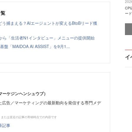
2026
CP
一覧
ード
う捕まえる？AIエージェントが変えるBtoBリード獲
ト」から「生活者N1インタビュー」メニューの提供開始
「MAIDOA AI ASSIST」を9月1...
イ
部（マーケジンヘンシュウブ）
た広告／マーケティングの最新動向を発信する専門メデ
、または直近の記事の寄稿時点での内容です
筆記事