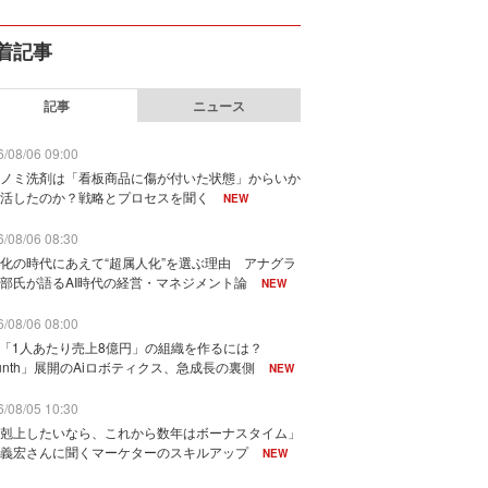
着記事
記事
ニュース
/08/06 09:00
ノミ洗剤は「看板商品に傷が付いた状態」からいか
活したのか？戦略とプロセスを聞く
NEW
/08/06 08:30
化の時代にあえて“超属人化”を選ぶ理由 アナグラ
部氏が語るAI時代の経営・マネジメント論
NEW
/08/06 08:00
で「1人あたり売上8億円」の組織を作るには？
unth」展開のAiロボティクス、急成長の裏側
NEW
/08/05 10:30
剋上したいなら、これから数年はボーナスタイム」
義宏さんに聞くマーケターのスキルアップ
NEW