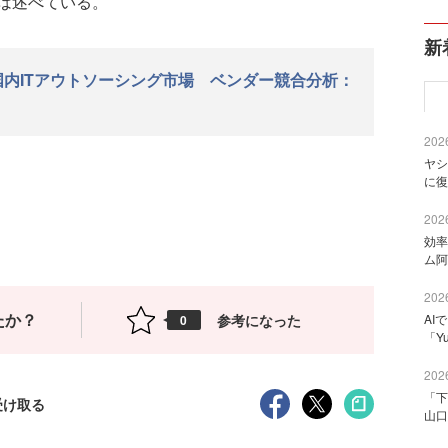
は述べている。
新
国内ITアウトソーシング市場 ベンダー競合分析：
2026
ヤシ
に復
2026
効率
ム阿
2026
たか？
参考になった
AI
0
「Y
2026
「下
受け取る
山口