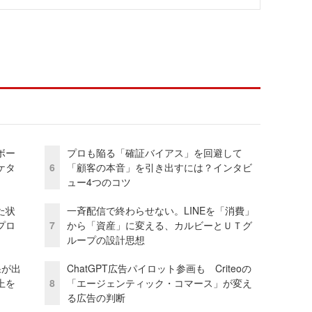
ボー
プロも陥る「確証バイアス」を回避して
ケタ
6
「顧客の本音」を引き出すには？インタビ
ュー4つのコツ
た状
一斉配信で終わらせない。LINEを「消費」
プロ
7
から「資産」に変える、カルビーとＵＴグ
ループの設計思想
果が出
ChatGPT広告パイロット参画も Criteoの
上を
8
「エージェンティック・コマース」が変え
る広告の判断