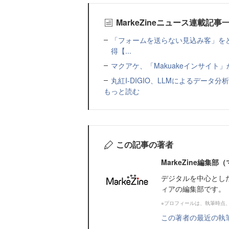
MarkeZineニュース連載記事
「フォームを送らない見込み客」をど
得【...
マクアケ、「Makuakeインサイ
丸紅I-DIGIO、LLMによるデータ分析基盤
もっと読む
この記事の著者
MarkeZine編集
デジタルを中心とし
ィアの編集部です。
※プロフィールは、執筆時点
この著者の最近の執