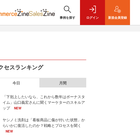
事例を探す
ログイン
新規
会員登録
クセスランキング
今日
月間
「下剋上したいなら、これから数年はボーナスタ
イム」山口義宏さんに聞くマーケターのスキルア
ップ
NEW
ヤシノミ洗剤は「看板商品に傷が付いた状態」か
らいかに復活したのか？戦略とプロセスを聞く
NEW