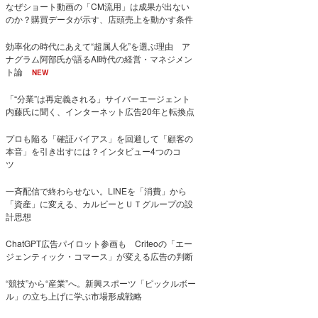
なぜショート動画の「CM流用」は成果が出ない
のか？購買データが示す、店頭売上を動かす条件
効率化の時代にあえて“超属人化”を選ぶ理由 ア
ナグラム阿部氏が語るAI時代の経営・マネジメン
ト論
NEW
「“分業”は再定義される」サイバーエージェント
内藤氏に聞く、インターネット広告20年と転換点
プロも陥る「確証バイアス」を回避して「顧客の
本音」を引き出すには？インタビュー4つのコ
ツ
一斉配信で終わらせない。LINEを「消費」から
「資産」に変える、カルビーとＵＴグループの設
計思想
ChatGPT広告パイロット参画も Criteoの「エー
ジェンティック・コマース」が変える広告の判断
“競技”から“産業”へ。新興スポーツ「ピックルボー
ル」の立ち上げに学ぶ市場形成戦略