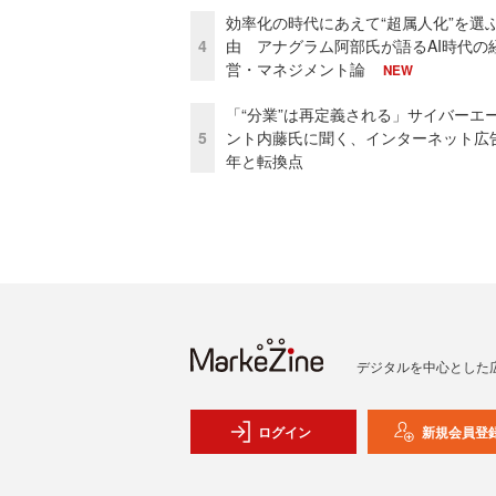
効率化の時代にあえて“超属人化”を選
4
由 アナグラム阿部氏が語るAI時代の
営・マネジメント論
NEW
「“分業”は再定義される」サイバーエ
5
ント内藤氏に聞く、インターネット広告
年と転換点
デジタルを中心とした
ログイン
新規会員登